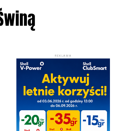
Świną
REKLAMA