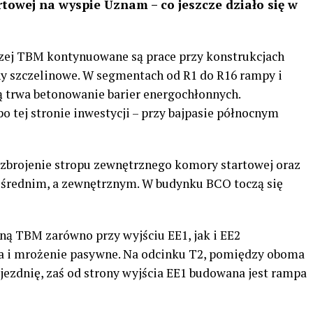
towej na wyspie Uznam – co jeszcze działo się w
zej TBM kontynuowane są prace przy konstrukcjach
ny szczelinowe. W segmentach od R1 do R16 rampy i
trwa betonowanie barier energochłonnych.
 tej stronie inwestycji – przy bajpasie północnym
zbrojenie stropu zewnętrznego komory startowej oraz
ośrednim, a zewnętrznym. W budynku BCO toczą się
 TBM zarówno przy wyjściu EE1, jak i EE2
a i mrożenie pasywne. Na odcinku T2, pomiędzy oboma
jezdnię, zaś od strony wyjścia EE1 budowana jest rampa