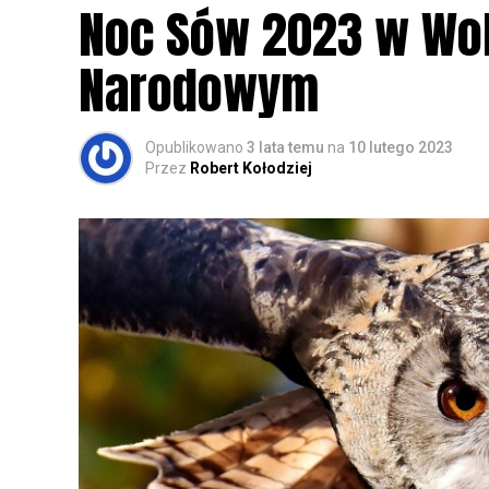
Noc Sów 2023 w Wo
Narodowym
Opublikowano
3 lata temu
na
10 lutego 2023
Przez
Robert Kołodziej