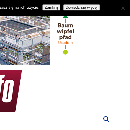
asz się na ich użycie.
Zamknij
Dowiedz się więcej