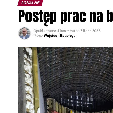
LOKALNE
Postęp prac na 
Opublikowano
4 lata temu
na
6 lipca 2022
Przez
Wojciech Basałygo