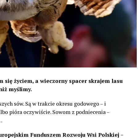
 się życiem, a wieczorny spacer skrajem lasu
niż myślimy.
szych sów. Są w trakcie okresu godowego – i
 albo pióra oczywiście. Sowom z podniecenia –
…
uropejskim Funduszem Rozwoju Wsi Polskiej –