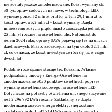
nie zostały jeszcze zmodernizowane. Koszt wymiany ok.
38 tys. opraw sodowych na nowe, w technologii LED,
wyniesie ponad 32 mln zł brutto, w tym 29,1 mln zł to
koszt opraw, a 3,2 mln zł – koszt wymiany. Dzięki
mniejszemu zużyciu prądu miasto zaoszczędzi jednak aż
23 mln zł rocznie na oświetleniu ulic. Natomiast do
jesieni 2024 roku, oprawy SAVA pojawią się też na ulicach
dzielnicowych. Miasto zaoszczędzi na tym około 32,1 mln
zł, co oznacza, że koszt inwestycji zwróci się już w ciągu
dwóch lat.
Podobne rozwiązanie stosuje też Koszalin. „Właśnie
podpisaliśmy umowę z Energa-Oświetlenie na
zmodernizowanie 3050 punktów świetlnych poprzez
wymianę oświetlenia sodowego na oświetlenie LED.
Dotychczas na potrzeby oświetlenia ulicznego zużywane
jest 2 296 792 kWh rocznie. Zakładamy, że dzięki
modernizacji zużycie energii elektrycznej zostanie
zredukowane do 1 547 714 kWh rocznie. Oznacza to