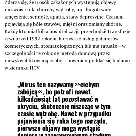
Zdarza się, że u osób zakażonych występują objawy
nieswoiste dla choroby wątroby, np. długotrwałe
zmęczenie, senność, apatia, stany depresyjne. Czasami
pojawiają się bóle stawów, mięśni oraz zmiany skórne.
Każdy kto miał kilka hospitalizacji, przechodził transfuzję
krwi przed 1992 rokiem, korzysta z usług gabinetów
kosmetycznych, stomatologicznych lub ma tatuaże – w
szczególności te robione metodą domową przez
niewykwalifikowaną osobę – powinien poddać się badaniu
w kierunku HCV.
„Wirus ten nazywamy >>cichym
zabójcą<<, bo potrafi nawet
kilkadziesiąt lat pozostawać w
ukryciu, skutecznie niszcząc w tym
czasie wątrobę. Nawet w przypadku
pojawienia się raka tego narządu,
pierwsze objawy mogą wystąpić
dopiero w zaawansowanym stadium