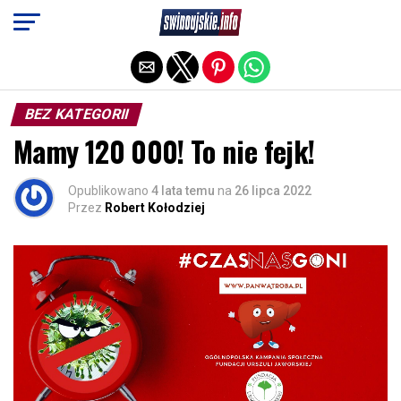
Exit mobile version
BEZ KATEGORII
Mamy 120 000! To nie fejk!
Opublikowano
4 lata temu
na
26 lipca 2022
Przez
Robert Kołodziej