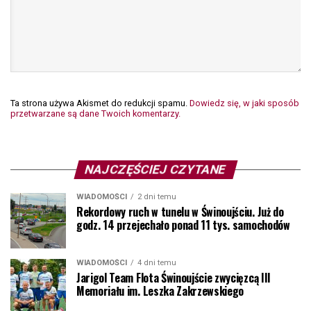
Ta strona używa Akismet do redukcji spamu.
Dowiedz się, w jaki sposób
przetwarzane są dane Twoich komentarzy.
NAJCZĘŚCIEJ CZYTANE
WIADOMOŚCI
2 dni temu
Rekordowy ruch w tunelu w Świnoujściu. Już do
godz. 14 przejechało ponad 11 tys. samochodów
WIADOMOŚCI
4 dni temu
Jarigol Team Flota Świnoujście zwycięzcą III
Memoriału im. Leszka Zakrzewskiego