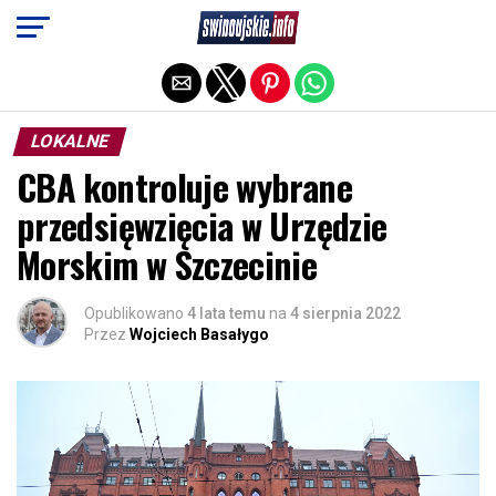
Exit mobile version
LOKALNE
CBA kontroluje wybrane
przedsięwzięcia w Urzędzie
Morskim w Szczecinie
Opublikowano
4 lata temu
na
4 sierpnia 2022
Przez
Wojciech Basałygo