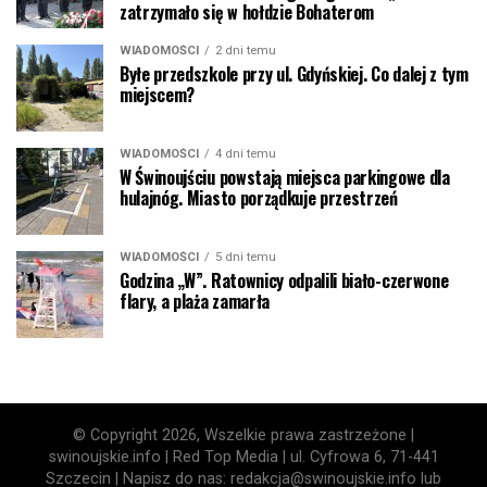
zatrzymało się w hołdzie Bohaterom
WIADOMOŚCI
2 dni temu
Byłe przedszkole przy ul. Gdyńskiej. Co dalej z tym
miejscem?
WIADOMOŚCI
4 dni temu
W Świnoujściu powstają miejsca parkingowe dla
hulajnóg. Miasto porządkuje przestrzeń
WIADOMOŚCI
5 dni temu
Godzina „W”. Ratownicy odpalili biało-czerwone
flary, a plaża zamarła
© Copyright 2026, Wszelkie prawa zastrzeżone |
swinoujskie.info | Red Top Media | ul. Cyfrowa 6, 71-441
Szczecin | Napisz do nas: redakcja@swinoujskie.info lub