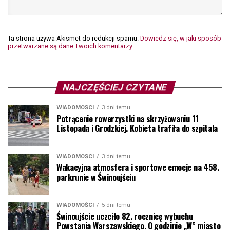
Ta strona używa Akismet do redukcji spamu.
Dowiedz się, w jaki sposób
przetwarzane są dane Twoich komentarzy.
NAJCZĘŚCIEJ CZYTANE
WIADOMOŚCI
3 dni temu
Potrącenie rowerzystki na skrzyżowaniu 11
Listopada i Grodzkiej. Kobieta trafiła do szpitala
WIADOMOŚCI
3 dni temu
Wakacyjna atmosfera i sportowe emocje na 458.
parkrunie w Świnoujściu
WIADOMOŚCI
5 dni temu
Świnoujście uczciło 82. rocznicę wybuchu
Powstania Warszawskiego. O godzinie „W” miasto