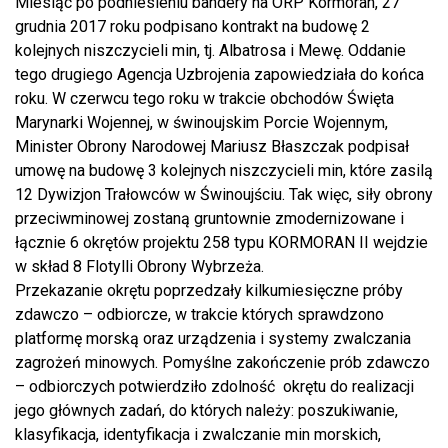
Miesiąc po podniesieniu bandery na ORP Kormoran, 27
grudnia 2017 roku podpisano kontrakt na budowę 2
kolejnych niszczycieli min, tj. Albatrosa i Mewę. Oddanie
tego drugiego Agencja Uzbrojenia zapowiedziała do końca
roku. W czerwcu tego roku w trakcie obchodów Święta
Marynarki Wojennej, w świnoujskim Porcie Wojennym,
Minister Obrony Narodowej Mariusz Błaszczak podpisał
umowę na budowę 3 kolejnych niszczycieli min, które zasilą
12 Dywizjon Trałowców w Świnoujściu. Tak więc, siły obrony
przeciwminowej zostaną gruntownie zmodernizowane i
łącznie 6 okrętów projektu 258 typu KORMORAN II wejdzie
w skład 8 Flotylli Obrony Wybrzeża.
Przekazanie okrętu poprzedzały kilkumiesięczne próby
zdawczo – odbiorcze, w trakcie których sprawdzono
platformę morską oraz urządzenia i systemy zwalczania
zagrożeń minowych. Pomyślne zakończenie prób zdawczo
– odbiorczych potwierdziło zdolność okrętu do realizacji
jego głównych zadań, do których należy: poszukiwanie,
klasyfikacja, identyfikacja i zwalczanie min morskich,