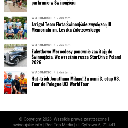
parkrunie w Świnoujściu
WIADOMOŚCI
2 dni temu
Jarigol Team Flota Świnoujście zwycięzcą III
Memoriału im. Leszka Zakrzewskiego
WIADOMOŚCI
2 dni temu
Zabytkowe Mercedesy ponownie zawitają do
Świnoujścia. We wrześniu rusza StarDrive Poland
2026
WIADOMOŚCI
2 dni temu
Hat-trick Jonathana Milana! Za nami 3. etap 83.
Tour de Pologne UCI WorldTour
© Copyright 2026, Wszelkie prawa zastrzeżone |
swinoujskie.info | Red Top Media | ul. Cyfrowa 6, 71-441