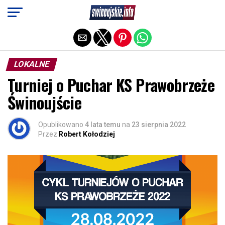
Exit mobile version
LOKALNE
Turniej o Puchar KS Prawobrzeże
Świnoujście
Opublikowano
4 lata temu
na
23 sierpnia 2022
Przez
Robert Kołodziej