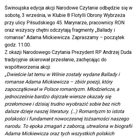
Świnoujska edycja akcji Narodowe Czytanie odbędzie się w
sobotę, 3 września, w Klubie 8 Flotylli Obrony Wybrzeża
przy ulicy Piłsudskiego 45. Marynarze, pracownicy RON
oraz wszyscy chętni odczytają fragmenty „Ballady i
romanse” Adama Mickiewicza. Zapraszamy – początek
godz. 11.00.
Z okazji Narodowego Czytania Prezydent RP Andrzej Duda
tradycyjnie skierował przesłanie, zachęcając do
współtworzenia akcji:
„Dwieście lat temu w Wilnie zostały wydane Ballady i
romanse Adama Mickiewicza – zbiór poezji, który
zapoczątkował w Polsce romantyzm. Młodzieńcze, a
jednocześnie bardzo dojrzałe wiersze okazały się
przełomowe i dzisiaj trudno wyobrazić sobie bez nich
dalsze dzieje naszej literatury. (…) Romantyzm to istota
polskości i fundament nowoczesnej tożsamości naszego
narodu. To epoka zmagań z zaborcą, utrwalona w biografii
Adama Mickiewicza oraz tych wszystkich polskich