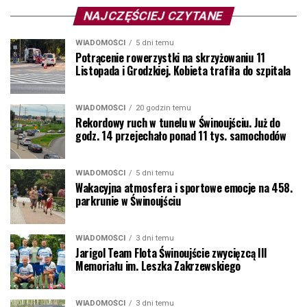
NAJCZĘŚCIEJ CZYTANE
WIADOMOŚCI
5 dni temu
Potrącenie rowerzystki na skrzyżowaniu 11
Listopada i Grodzkiej. Kobieta trafiła do szpitala
WIADOMOŚCI
20 godzin temu
Rekordowy ruch w tunelu w Świnoujściu. Już do
godz. 14 przejechało ponad 11 tys. samochodów
WIADOMOŚCI
5 dni temu
Wakacyjna atmosfera i sportowe emocje na 458.
parkrunie w Świnoujściu
WIADOMOŚCI
3 dni temu
Jarigol Team Flota Świnoujście zwycięzcą III
Memoriału im. Leszka Zakrzewskiego
WIADOMOŚCI
3 dni temu