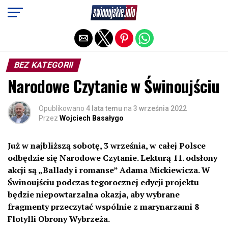
Exit mobile version
BEZ KATEGORII
Narodowe Czytanie w Świnoujściu
Opublikowano
4 lata temu
na
3 września 2022
Przez
Wojciech Basałygo
Już w najbliższą sobotę, 3 września, w całej Polsce
odbędzie się Narodowe Czytanie. Lekturą 11. odsłony
akcji są „Ballady i romanse” Adama Mickiewicza. W
Świnoujściu podczas tegorocznej edycji projektu
będzie niepowtarzalna okazja, aby wybrane
fragmenty przeczytać wspólnie z marynarzami 8
Flotylli Obrony Wybrzeża.