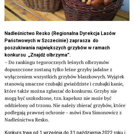
Nadleśnictwo Resko (Regionalna Dyrekcja Lasów
Państwowych w Szczecinie) zaprasza do
poszukiwania największych grzybów w ramach
konkursu „Znajdź olbrzyma”.
– Do rankingu tegorocznych leśnych olbrzymów
dopuszczone zostaną tylko leśne grzyby jadalne z
wyłączeniem wszystkich grzybów blaszkowych. Wyjątek
stanowią smaczne czubajki gwiaździste i czubajki kanie,
które także można zgłaszać do konkursu. Grzyby nie
mogą być uszkodzone, tzn. kapelusz nie może być
oddzielony od trzonu. Nie należy zbierać grzybów, które
podlegają prawnej ochronie – mówi Ewa Simonowicz z
Nadleśnictwa Resko.
Konkurs trwa od 1 września do 31 październia 2022 roku i