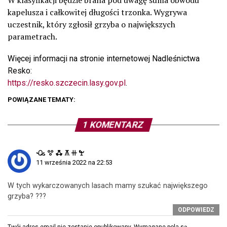
W klasyfikacji będzie brana pod uwagę suma obwodu
kapelusza i całkowitej długości trzonka. Wygrywa
uczestnik, który zgłosił grzyba o największych
parametrach.
Więcej informacji na stronie internetowej Nadleśnictwa
Resko:
https://resko.szczecin.lasy.gov.pl
.
POWIĄZANE TEMATY:
1 KOMENTARZ
ꘐ ꖜ ꗈ ꕧ ꔠ ꖟ
11 września 2022 na 22:53
W tych wykarczowanych lasach mamy szukać największego
grzyba? ???
ODPOWIEDZ