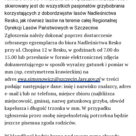
skierowany jest do wszystkich pasjonatów grzybobrania
korzystających z dobordziejstw lasów Nadleśnictwa
Resko, jak również lasów na terenie całej Regionalnej
Dyrekcji Lasów Państwowych w Szczecinie.
Zgłoszenia należy dokonać poprzez dostarczenie
zebranego egzemplarza do biura Nadleśnictwa Resko
przy ul. Chopina 12 w Resku, w godzinach od 7.00 do
15.00 lub przesłanie w formie elektronicznej zdjęcia
dokumentującego w sposób wyraźny gatunek i pomiar w
mm (np. centymetrem krawieckim) na
adres
ewa.simonowicz@szczecin.lasy.gov.pl
w treści
podając następujące dane: imię i nazwisko znalazcy, adres
e-mail i/lub nr telefonu, miejsce zbioru (najbliższa
miejscowość, gmina), nazwę gatunkową grzyba, obwód
kapelusza i długość trzonka w mm. W przypadku
zgłoszenia przez osobę niepełnoletnią potrzebna będzie
jeszcze pisemna zgoda rodziców.