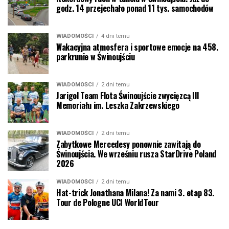
godz. 14 przejechało ponad 11 tys. samochodów
WIADOMOŚCI
4 dni temu
Wakacyjna atmosfera i sportowe emocje na 458.
parkrunie w Świnoujściu
WIADOMOŚCI
2 dni temu
Jarigol Team Flota Świnoujście zwycięzcą III
Memoriału im. Leszka Zakrzewskiego
WIADOMOŚCI
2 dni temu
Zabytkowe Mercedesy ponownie zawitają do
Świnoujścia. We wrześniu rusza StarDrive Poland
2026
WIADOMOŚCI
2 dni temu
Hat-trick Jonathana Milana! Za nami 3. etap 83.
Tour de Pologne UCI WorldTour