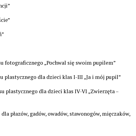
ncji”
ście”
ń”
u fotograficznego „Pochwal się swoim pupilem”
lastycznego dla dzieci klas I-III „Ja i mój pupil”
plastycznego dla dzieci klas IV-VI „Zwierzęta –
 dla płazów, gadów, owadów, stawonogów, mięczaków,