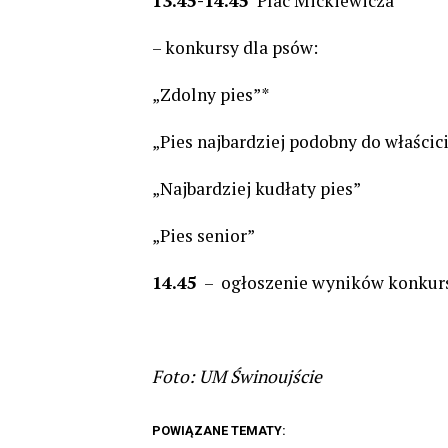
13.45-14.45
Plac Mickiewicza
– konkursy dla psów:
„Zdolny pies”*
„Pies najbardziej podobny do właścic
„Najbardziej kudłaty pies”
„Pies senior”
14.45
– ogłoszenie wyników konkur
Foto: UM Świnoujście
POWIĄZANE TEMATY: