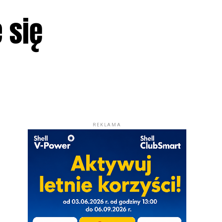
 się
REKLAMA