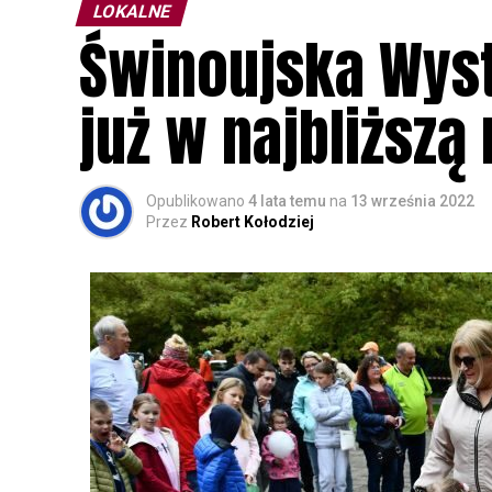
LOKALNE
Świnoujska Wyst
już w najbliższą 
Opublikowano
4 lata temu
na
13 września 2022
Przez
Robert Kołodziej