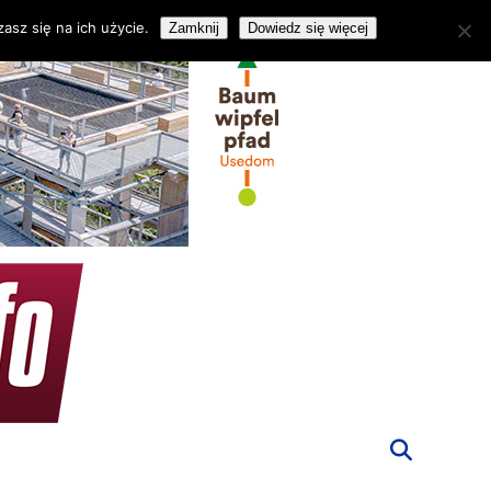
asz się na ich użycie.
Zamknij
Dowiedz się więcej