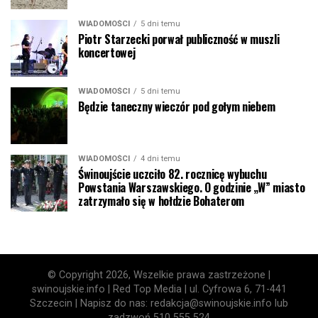
WIADOMOŚCI
5 dni temu
Piotr Starzecki porwał publiczność w muszli
koncertowej
WIADOMOŚCI
5 dni temu
Będzie taneczny wieczór pod gołym niebem
WIADOMOŚCI
4 dni temu
Świnoujście uczciło 82. rocznicę wybuchu
Powstania Warszawskiego. O godzinie „W” miasto
zatrzymało się w hołdzie Bohaterom
© Copyright 2026, Wszelkie prawa zastrzeżone |
swinoujskie.info | Red Top Media | ul. Cyfrowa 6, 71-441
Szczecin | Napisz do nas: redakcja@swinoujskie.info lub
zadzwoń 510 555 524