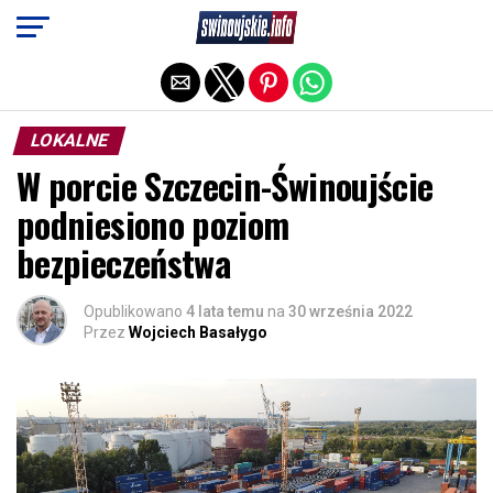
Exit mobile version
LOKALNE
W porcie Szczecin-Świnoujście
podniesiono poziom
bezpieczeństwa
Opublikowano
4 lata temu
na
30 września 2022
Przez
Wojciech Basałygo