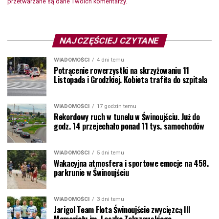
przetwarzane są dane Twoich komentarzy.
NAJCZĘŚCIEJ CZYTANE
WIADOMOŚCI
4 dni temu
Potrącenie rowerzystki na skrzyżowaniu 11
Listopada i Grodzkiej. Kobieta trafiła do szpitala
WIADOMOŚCI
17 godzin temu
Rekordowy ruch w tunelu w Świnoujściu. Już do
godz. 14 przejechało ponad 11 tys. samochodów
WIADOMOŚCI
5 dni temu
Wakacyjna atmosfera i sportowe emocje na 458.
parkrunie w Świnoujściu
WIADOMOŚCI
3 dni temu
Jarigol Team Flota Świnoujście zwycięzcą III