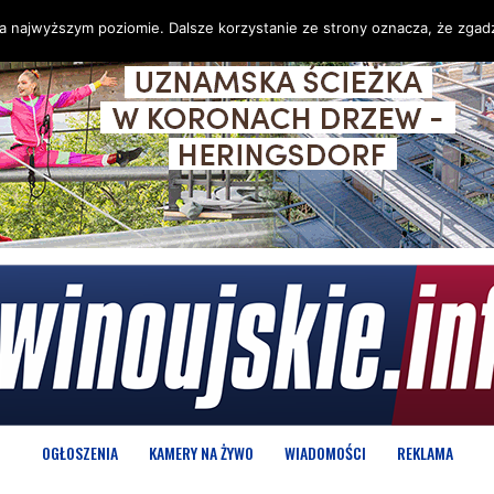
na najwyższym poziomie. Dalsze korzystanie ze strony oznacza, że zgadz
OGŁOSZENIA
KAMERY NA ŻYWO
WIADOMOŚCI
REKLAMA