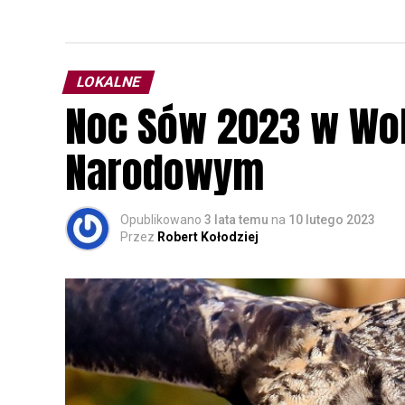
LOKALNE
Noc Sów 2023 w Wo
Narodowym
Opublikowano
3 lata temu
na
10 lutego 2023
Przez
Robert Kołodziej