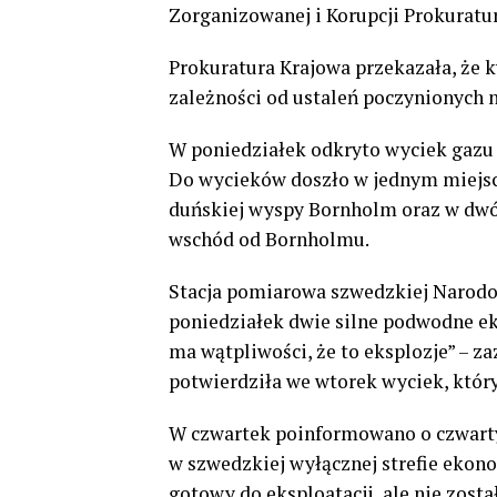
Zorganizowanej i Korupcji Prokuratu
Prokuratura Krajowa przekazała, że 
zależności od ustaleń poczynionych 
W poniedziałek odkryto wyciek gazu
Do wycieków doszło w jednym miejsc
duńskiej wyspy Bornholm oraz w dwó
wschód od Bornholmu.
Stacja pomiarowa szwedzkiej Narodo
poniedziałek dwie silne podwodne ek
ma wątpliwości, że to eksplozje” – 
potwierdziła we wtorek wyciek, który
W czwartek poinformowano o czwarty
w szwedzkiej wyłącznej strefie ekono
gotowy do eksploatacji, ale nie zost