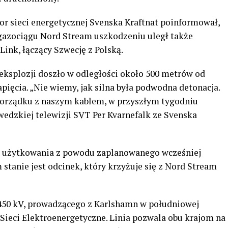
r sieci energetycznej Svenska Kraftnat poinformował,
gazociągu Nord Stream uszkodzeniu uległ także
ink, łączący Szwecję z Polską.
 eksplozji doszło w odległości około 500 metrów od
pięcia. „Nie wiemy, jak silna była podwodna detonacja.
 porządku z naszym kablem, w przyszłym tygodniu
dzkiej telewizji SVT Per Kvarnefalk ze Svenska
 z użytkowania z powodu zaplanowanego wcześniej
 stanie jest odcinek, który krzyżuje się z Nord Stream
 450 kV, prowadzącego z Karlshamn w południowej
e Sieci Elektroenergetyczne. Linia pozwala obu krajom na