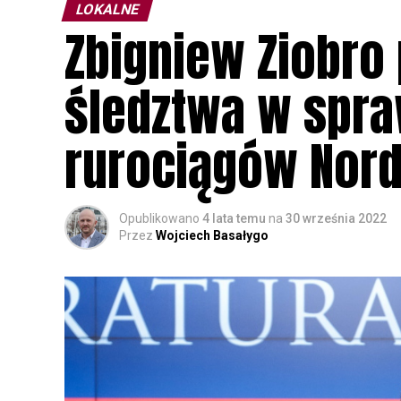
LOKALNE
Zbigniew Ziobro 
śledztwa w spra
rurociągów Nord
Opublikowano
4 lata temu
na
30 września 2022
Przez
Wojciech Basałygo