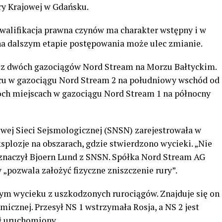
ry Krajowej w Gdańsku.
kwalifikacja prawna czynów ma charakter wstępny i w
na dalszym etapie postępowania może ulec zmianie.
 z dwóch gazociągów Nord Stream na Morzu Bałtyckim.
u w gazociągu Nord Stream 2 na południowy wschód od
ch miejscach w gazociągu Nord Stream 1 na północny
wej Sieci Sejsmologicznej (SNSN) zarejestrowała w
splozje na obszarach, gdzie stwierdzono wycieki. „Nie
zaznaczył Bjoern Lund z SNSN. Spółka Nord Stream AG
 „pozwala założyć fizyczne zniszczenie rury”.
m wycieku z uszkodzonych rurociągów. Znajduje się on
micznej. Przesył NS 1 wstrzymała Rosja, a NS 2 jest
ał uruchomiony.