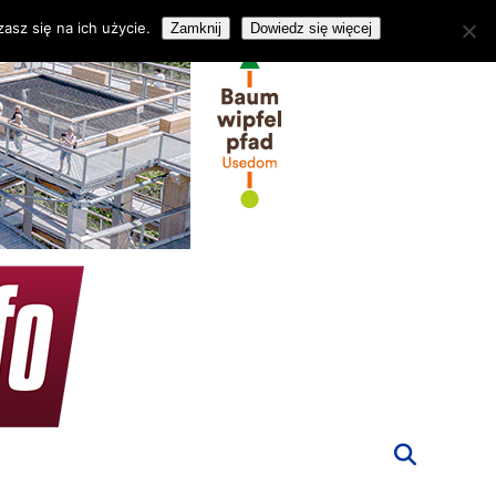
asz się na ich użycie.
Zamknij
Dowiedz się więcej