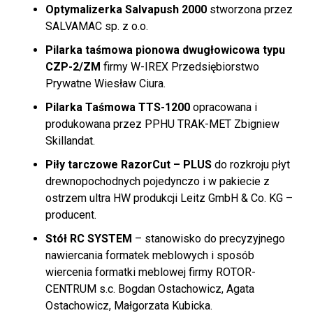
Optymalizerka Salvapush 2000
stworzona przez
SALVAMAC sp. z o.o.
Pilarka taśmowa pionowa dwugłowicowa typu
CZP-2/ZM
firmy W-IREX Przedsiębiorstwo
Prywatne Wiesław Ciura.
Pilarka Taśmowa TTS-1200
opracowana i
produkowana przez PPHU TRAK-MET Zbigniew
Skillandat.
Piły tarczowe RazorCut – PLUS
do rozkroju płyt
drewnopochodnych pojedynczo i w pakiecie z
ostrzem ultra HW produkcji Leitz GmbH & Co. KG –
producent.
Stół RC SYSTEM
– stanowisko do precyzyjnego
nawiercania formatek meblowych i sposób
wiercenia formatki meblowej firmy ROTOR-
CENTRUM s.c. Bogdan Ostachowicz, Agata
Ostachowicz, Małgorzata Kubicka.