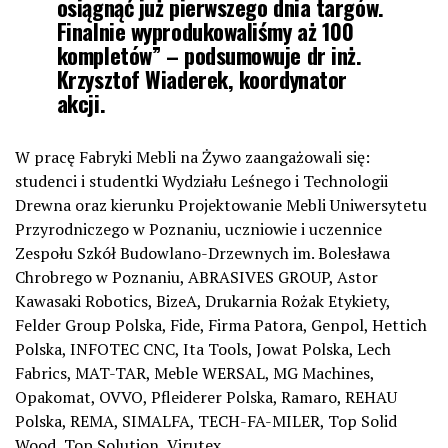
osiągnąć już pierwszego dnia targów.
Finalnie wyprodukowaliśmy aż 100
kompletów” – podsumowuje dr inż.
Krzysztof Wiaderek, koordynator
akcji.
W pracę Fabryki Mebli na Żywo zaangażowali się:
studenci i studentki Wydziału Leśnego i Technologii
Drewna oraz kierunku Projektowanie Mebli Uniwersytetu
Przyrodniczego w Poznaniu, uczniowie i uczennice
Zespołu Szkół Budowlano-Drzewnych im. Bolesława
Chrobrego w Poznaniu, ABRASIVES GROUP, Astor
Kawasaki Robotics, BizeA, Drukarnia Rożak Etykiety,
Felder Group Polska, Fide, Firma Patora, Genpol, Hettich
Polska, INFOTEC CNC, Ita Tools, Jowat Polska, Lech
Fabrics, MAT-TAR, Meble WERSAL, MG Machines,
Opakomat, OVVO, Pfleiderer Polska, Ramaro, REHAU
Polska, REMA, SIMALFA, TECH-FA-MILER, Top Solid
Wood, Top Solution, Virutex.