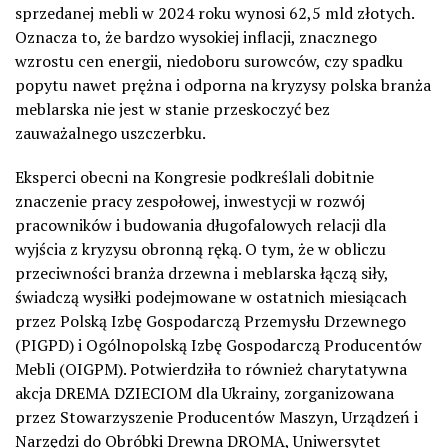
sprzedanej mebli w 2024 roku wynosi 62,5 mld złotych.
Oznacza to, że bardzo wysokiej inflacji, znacznego
wzrostu cen energii, niedoboru surowców, czy spadku
popytu nawet prężna i odporna na kryzysy polska branża
meblarska nie jest w stanie przeskoczyć bez
zauważalnego uszczerbku.
Eksperci obecni na Kongresie podkreślali dobitnie
znaczenie pracy zespołowej, inwestycji w rozwój
pracowników i budowania długofalowych relacji dla
wyjścia z kryzysu obronną ręką. O tym, że w obliczu
przeciwności branża drzewna i meblarska łączą siły,
świadczą wysiłki podejmowane w ostatnich miesiącach
przez Polską Izbę Gospodarczą Przemysłu Drzewnego
(PIGPD) i Ogólnopolską Izbę Gospodarczą Producentów
Mebli (OIGPM). Potwierdziła to również charytatywna
akcja DREMA DZIECIOM dla Ukrainy, zorganizowana
przez Stowarzyszenie Producentów Maszyn, Urządzeń i
Narzędzi do Obróbki Drewna DROMA, Uniwersytet