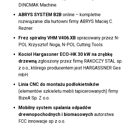
DINCMAK Machine.
ABRYS SYSTEM B2B
online – kompletne
rozwiązanie dla hurtowni firmy ABRYS Maciej C.
Rezner.
Frez spiralny VHM V406.XB
opracowany przez N-
POL Krzysztof Noga, N-POL Cutting Tools.
Kocioł Hargassner ECO-HK 30 kW na zrębkę
drzewną
zgłoszony przez firmę RAKOCZY STAL sp.
z o.o., którego producentem jest HARGASSNER Ges
mbH.
Linia CNC do montażu podłokietników
(elementów szkieletu mebli tapicerowanych) firmy
BizeA Sp. Z o.o.
Mobilny system spalania odpadów
drewnopochodnych i biomasowych
autorstwa
FCC innowacje sp z o.o.