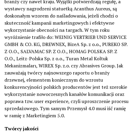
branży czy nawet kraju. Wyjątki potwierdzają regułę, a
wystawcy nagrodzeni statuetką Acanthus Aureus, są
doskonałym wzorem do naśladowania, jeżeli chodzi o
skuteczność kampanii marketingowych i efektywne
wykorzystanie obecności na targach. W tym roku
wyróżnienie trafiło do: WEINIG VERTRIEB UND SERVICE
GMBH & CO. KG, DREWNEX, BizeA Sp. z o.o., PUREKO SP.
Z O.O., SALVAMAC SP. Z O.O., HOMAG POLSKA SP. Z
O.O., Leitz-Polska Sp. z o.o., Turan Metal Koltuk
Mekanizmaları, WIREX Sp. z.o. czy Abrasives Group. Jak
zauważają twórcy najnowszego raportu o branży
drzewnej, elementem koniecznym do wzrostu
konkurencyjności polskich producentów jest też szerokie
wykorzystanie nowoczesnych kanałów komunikacji oraz
poprawa tzw. user experience, czyli uproszczenie procesu
sprzedażowego. Tym samym Przemysł 4.0 musi iść ramię
w ramię z Marketingiem 5.0.
Twórcy jakości