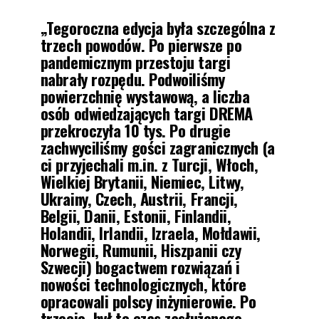
„Tegoroczna edycja była szczególna z
trzech powodów. Po pierwsze po
pandemicznym przestoju targi
nabrały rozpędu. Podwoiliśmy
powierzchnię wystawową, a liczba
osób odwiedzających targi DREMA
przekroczyła 10 tys. Po drugie
zachwyciliśmy gości zagranicznych (a
ci przyjechali m.in. z Turcji, Włoch,
Wielkiej Brytanii, Niemiec, Litwy,
Ukrainy, Czech, Austrii, Francji,
Belgii, Danii, Estonii, Finlandii,
Holandii, Irlandii, Izraela, Mołdawii,
Norwegii, Rumunii, Hiszpanii czy
Szwecji) bogactwem rozwiązań i
nowości technologicznych, które
opracowali polscy inżynierowie. Po
trzecie, był to czas zasłużonego