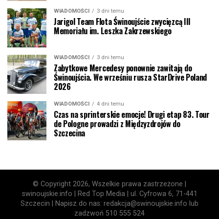
WIADOMOŚCI
3 dni temu
Jarigol Team Flota Świnoujście zwycięzcą III
Memoriału im. Leszka Zakrzewskiego
WIADOMOŚCI
3 dni temu
Zabytkowe Mercedesy ponownie zawitają do
Świnoujścia. We wrześniu rusza StarDrive Poland
2026
WIADOMOŚCI
4 dni temu
Czas na sprinterskie emocje! Drugi etap 83. Tour
de Pologne prowadzi z Międzyzdrojów do
Szczecina
© Copyright 2026, Wszelkie prawa zastrzeżone |
swinoujskie.info | Red Top Media | ul. Cyfrowa 6, 71-441
Szczecin | Napisz do nas: redakcja@swinoujskie.info lub
zadzwoń 510 555 524