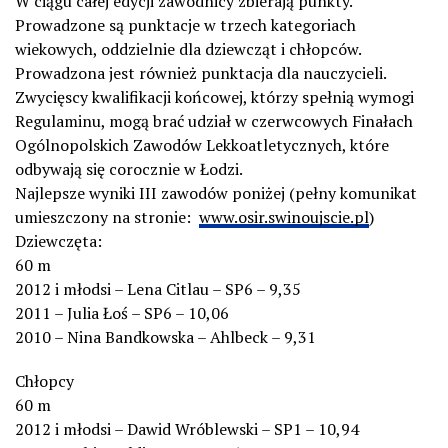
W ciągu całej edycji zawodnicy zbierają punkty.
Prowadzone są punktacje w trzech kategoriach
wiekowych, oddzielnie dla dziewcząt i chłopców.
Prowadzona jest również punktacja dla nauczycieli.
Zwycięscy kwalifikacji końcowej, którzy spełnią wymogi
Regulaminu, mogą brać udział w czerwcowych Finałach
Ogólnopolskich Zawodów Lekkoatletycznych, które
odbywają się corocznie w Łodzi.
Najlepsze wyniki III zawodów poniżej (pełny komunikat
umieszczony na stronie:
www.osir.swinoujscie.pl
)
Dziewczęta:
60 m
2012 i młodsi – Lena Citlau – SP6 – 9,35
2011 – Julia Łoś – SP6 – 10,06
2010 – Nina Bandkowska – Ahlbeck – 9,31
Chłopcy
60 m
2012 i młodsi – Dawid Wróblewski – SP1 – 10,94