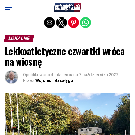
Exit mobile version
LOKALNE
Lekkoatletyczne czwartki wróca
na wiosnę
Opublikowano
4 lata temu
na
7 października 2022
Przez
Wojciech Basałygo