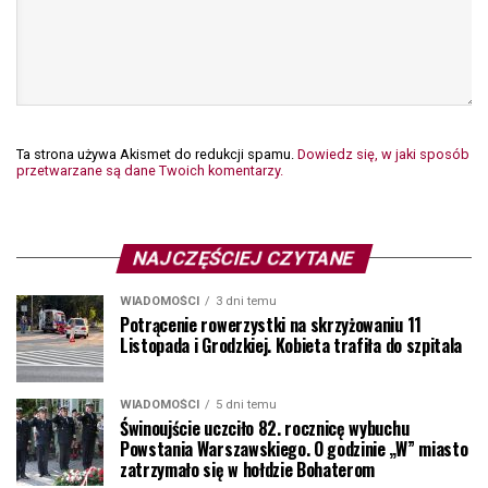
Ta strona używa Akismet do redukcji spamu.
Dowiedz się, w jaki sposób
przetwarzane są dane Twoich komentarzy.
NAJCZĘŚCIEJ CZYTANE
WIADOMOŚCI
3 dni temu
Potrącenie rowerzystki na skrzyżowaniu 11
Listopada i Grodzkiej. Kobieta trafiła do szpitala
WIADOMOŚCI
5 dni temu
Świnoujście uczciło 82. rocznicę wybuchu
Powstania Warszawskiego. O godzinie „W” miasto
zatrzymało się w hołdzie Bohaterom