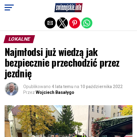
Exit mobile version
LOKALNE
Najmłodsi już wiedzą jak
bezpiecznie przechodzić przez
jezdnię
Opublikowano
4 lata temu
na
10 października 2022
Przez
Wojciech Basałygo