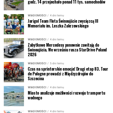
godz. 14 przejechało ponad 11 tys. samochodów
WIADOMOŚCI
4 dni temu
Jarigol Team Flota Świnoujście zwycięzcą III
Memoriału im. Leszka Zakrzewskiego
WIADOMOŚCI
4 dni temu
Zabytkowe Mercedesy ponownie zawitają do
Świnoujścia. We wrześniu rusza StarDrive Poland
2026
WIADOMOŚCI
5 dni temu
Czas na sprinterskie emocje! Drugi etap 83. Tour
de Pologne prowadzi z Międzyzdrojów do
Szczecina
WIADOMOŚCI
4 dni temu
Miasto analizuje możliwości rozwoju transportu
wodnego
WIADOMOŚCI
4 dni temu