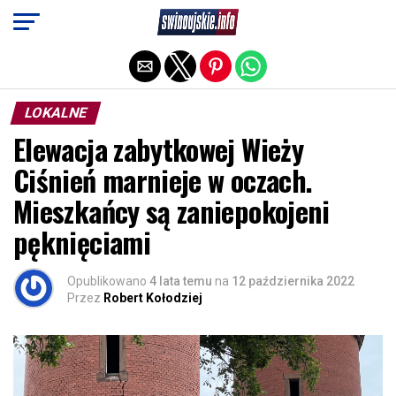
Exit mobile version
LOKALNE
Elewacja zabytkowej Wieży
Ciśnień marnieje w oczach.
Mieszkańcy są zaniepokojeni
pęknięciami
Opublikowano
4 lata temu
na
12 października 2022
Przez
Robert Kołodziej