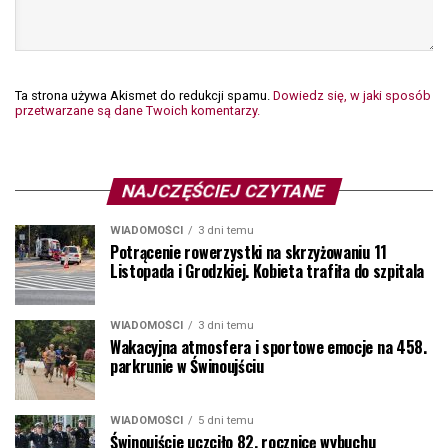
Ta strona używa Akismet do redukcji spamu.
Dowiedz się, w jaki sposób
przetwarzane są dane Twoich komentarzy.
NAJCZĘŚCIEJ CZYTANE
WIADOMOŚCI
3 dni temu
Potrącenie rowerzystki na skrzyżowaniu 11
Listopada i Grodzkiej. Kobieta trafiła do szpitala
WIADOMOŚCI
3 dni temu
Wakacyjna atmosfera i sportowe emocje na 458.
parkrunie w Świnoujściu
WIADOMOŚCI
5 dni temu
Świnoujście uczciło 82. rocznicę wybuchu