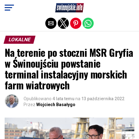
Exit mobile version
LOKALNE
Na terenie po stoczni MSR Gryfia
w Świnoujściu powstanie
terminal instalacyjny morskich
farm wiatrowych
Opublikowano
4 lata temu
na
13 października 2022
Przez
Wojciech Basałygo