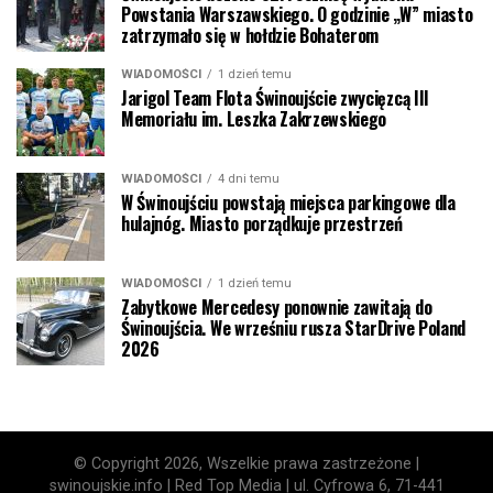
Powstania Warszawskiego. O godzinie „W” miasto
zatrzymało się w hołdzie Bohaterom
WIADOMOŚCI
1 dzień temu
Jarigol Team Flota Świnoujście zwycięzcą III
Memoriału im. Leszka Zakrzewskiego
WIADOMOŚCI
4 dni temu
W Świnoujściu powstają miejsca parkingowe dla
hulajnóg. Miasto porządkuje przestrzeń
WIADOMOŚCI
1 dzień temu
Zabytkowe Mercedesy ponownie zawitają do
Świnoujścia. We wrześniu rusza StarDrive Poland
2026
© Copyright 2026, Wszelkie prawa zastrzeżone |
swinoujskie.info | Red Top Media | ul. Cyfrowa 6, 71-441