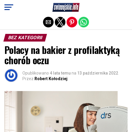
Exit mobile version
BEZ KATEGORII
Polacy na bakier z profilaktyką
chorób oczu
Opublikowano
4 lata temu
na
13 października 2022
Przez
Robert Kołodziej