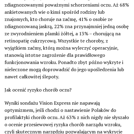
zdiagnozowanymi poważnymi schorzeniami oczu. Aż 68%
ankietowanych wie o kimś spośród rodziny lub
znajomych, kto choruje na zaćmę, 41% o osobie ze
zdiagnozowaną jaskrą, 22% zna przynajmniej jedną osobę
ze zwyrodnieniem plamki żółtej, a 13% – chorującą na
retinopatię cukrzycową. Wszystkie te choroby, z
wyjątkiem zaćmy, którą można wyleczyć operacyjnie,
stanowią istotne zagrożenie dla prawidłowego
funkcjonowania wzroku. Ponadto zbyt późno wykryte i
nieleczone mogą doprowadzić do jego upośledzenia lub
nawet całkowitej ślepoty.
Jak ocenić ryzyko chorób oczu?
Wyniki sondażu Vision Express nie napawają
optymizmem, jeśli chodzi o nastawienie Polaków do
profilaktyki chorób oczu. Aż 63% z nich nigdy nie słyszało
o ocenie przesiewowej ryzyka chorób narządu wzroku,
czyli skutecznym narzędziu pozwalającym na wykrycie