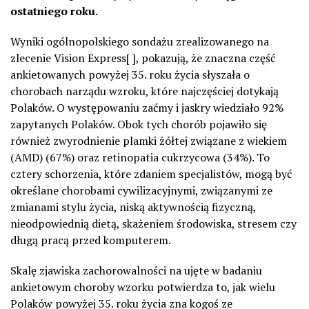
ostatniego roku.
Wyniki ogólnopolskiego sondażu zrealizowanego na
zlecenie Vision Express[ ], pokazują, że znaczna część
ankietowanych powyżej 35. roku życia słyszała o
chorobach narządu wzroku, które najczęściej dotykają
Polaków. O występowaniu zaćmy i jaskry wiedziało 92%
zapytanych Polaków. Obok tych chorób pojawiło się
również zwyrodnienie plamki żółtej związane z wiekiem
(AMD) (67%) oraz retinopatia cukrzycowa (34%). To
cztery schorzenia, które zdaniem specjalistów, mogą być
określane chorobami cywilizacyjnymi, związanymi ze
zmianami stylu życia, niską aktywnością fizyczną,
nieodpowiednią dietą, skażeniem środowiska, stresem czy
długą pracą przed komputerem.
Skalę zjawiska zachorowalności na ujęte w badaniu
ankietowym choroby wzorku potwierdza to, jak wielu
Polaków powyżej 35. roku życia zna kogoś ze