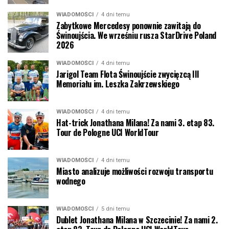
WIADOMOŚCI
4 dni temu
Zabytkowe Mercedesy ponownie zawitają do
Świnoujścia. We wrześniu rusza StarDrive Poland
2026
WIADOMOŚCI
4 dni temu
Jarigol Team Flota Świnoujście zwycięzcą III
Memoriału im. Leszka Zakrzewskiego
WIADOMOŚCI
4 dni temu
Hat-trick Jonathana Milana! Za nami 3. etap 83.
Tour de Pologne UCI WorldTour
WIADOMOŚCI
4 dni temu
Miasto analizuje możliwości rozwoju transportu
wodnego
WIADOMOŚCI
5 dni temu
Dublet Jonathana Milana w Szczecinie! Za nami 2.