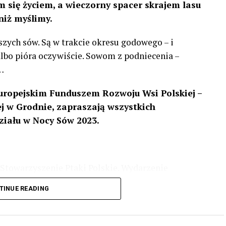
 się życiem, a wieczorny spacer skrajem lasu
niż myślimy.
szych sów. Są w trakcie okresu godowego – i
 albo pióra oczywiście. Sowom z podniecenia –
…
uropejskim Funduszem Rozwoju Wsi Polskiej –
 w Grodnie, zapraszają wszystkich
ziału w Nocy Sów 2023.
Stowarzyszenie Ptaki Polskie. Wydarzenie
3 r
. wg harmonogramu przedstawionego na
TINUE READING
iologii i zwyczajach sów, wystawy, quizy
w w terenie – w wybranych punktach terenowych