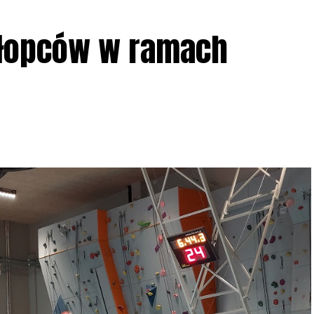
ziału w Akcji, włączenia się w aktywne
hłopców w ramach
iadczeń przy grillu.
Na wydarzenie obowiązują