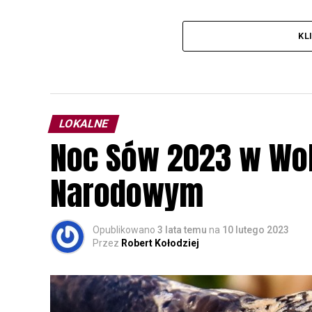
KL
LOKALNE
Noc Sów 2023 w Wo
Narodowym
Opublikowano
3 lata temu
na
10 lutego 2023
Przez
Robert Kołodziej