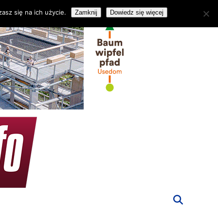
asz się na ich użycie.
Zamknij
Dowiedz się więcej