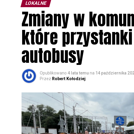
LOKALNE
Zmiany w komuni
które przystank
autobusy
Opublikowano
4 lata temu
na
14 października 20
Przez
Robert Kołodziej