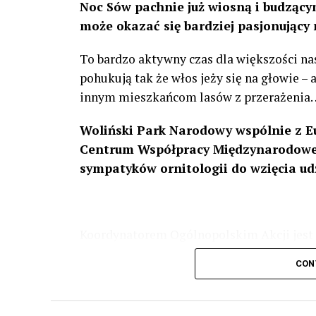
Noc Sów pachnie już wiosną i budzącym
może okazać się bardziej pasjonujący 
To bardzo aktywny czas dla większości na
pohukują tak że włos jeży się na głowie –
innym mieszkańcom lasów z przerażenia
Woliński Park Narodowy wspólnie z E
Centrum Współpracy Międzynarodowej
sympatyków ornitologii do wzięcia ud
Koordynatorem Ogólnopolskim Akcji jest 
odbędzie się w dniach
24 i 25 lutego 202
CON
plakacie. W programie m. in. prelekcja o b
przyrodnicze o sowach, nasłuchiwania só
parku.