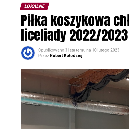
LOKALNE
Wszystkich uczestników zapraszamy do ud
Piłka koszykowa c
rozpoznawanie głosów sów i wymianę dośw
zapisy.
liceliady 2022/2023
Opublikowano
3 lata temu
na
10 lutego 2023
Przez
Robert Kołodziej