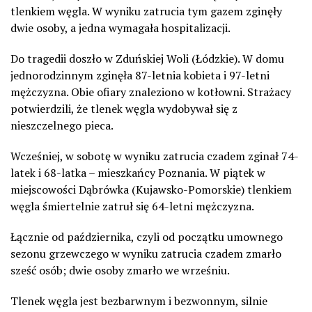
tlenkiem węgla. W wyniku zatrucia tym gazem zginęły
dwie osoby, a jedna wymagała hospitalizacji.
Do tragedii doszło w Zduńskiej Woli (Łódzkie). W domu
jednorodzinnym zginęła 87-letnia kobieta i 97-letni
mężczyzna. Obie ofiary znaleziono w kotłowni. Strażacy
potwierdzili, że tlenek węgla wydobywał się z
nieszczelnego pieca.
Wcześniej, w sobotę w wyniku zatrucia czadem zginał 74-
latek i 68-latka – mieszkańcy Poznania. W piątek w
miejscowości Dąbrówka (Kujawsko-Pomorskie) tlenkiem
węgla śmiertelnie zatruł się 64-letni mężczyzna.
Łącznie od października, czyli od początku umownego
sezonu grzewczego w wyniku zatrucia czadem zmarło
sześć osób; dwie osoby zmarło we wrześniu.
Tlenek węgla jest bezbarwnym i bezwonnym, silnie