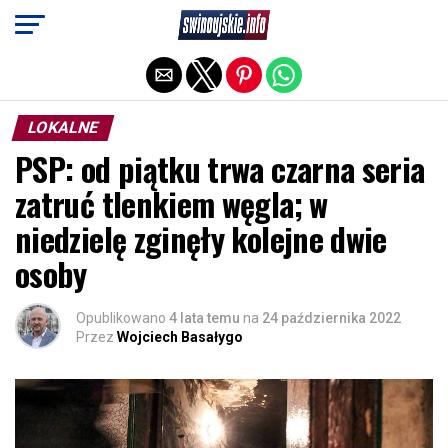
Exit mobile version
LOKALNE
PSP: od piątku trwa czarna seria
zatruć tlenkiem węgla; w
niedzielę zginęły kolejne dwie
osoby
Opublikowano
4 lata temu
na
24 października 2022
Przez
Wojciech Basałygo