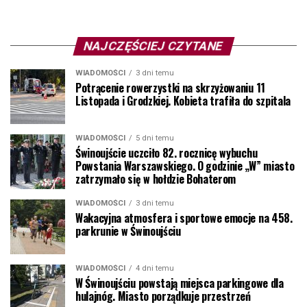
NAJCZĘŚCIEJ CZYTANE
WIADOMOŚCI
3 dni temu
Potrącenie rowerzystki na skrzyżowaniu 11
Listopada i Grodzkiej. Kobieta trafiła do szpitala
WIADOMOŚCI
5 dni temu
Świnoujście uczciło 82. rocznicę wybuchu
Powstania Warszawskiego. O godzinie „W” miasto
zatrzymało się w hołdzie Bohaterom
WIADOMOŚCI
3 dni temu
Wakacyjna atmosfera i sportowe emocje na 458.
parkrunie w Świnoujściu
WIADOMOŚCI
4 dni temu
W Świnoujściu powstają miejsca parkingowe dla
hulajnóg. Miasto porządkuje przestrzeń