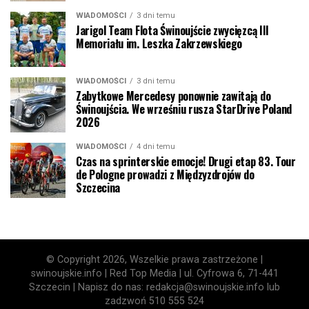
WIADOMOŚCI
3 dni temu
Jarigol Team Flota Świnoujście zwycięzcą III
Memoriału im. Leszka Zakrzewskiego
WIADOMOŚCI
3 dni temu
Zabytkowe Mercedesy ponownie zawitają do
Świnoujścia. We wrześniu rusza StarDrive Poland
2026
WIADOMOŚCI
4 dni temu
Czas na sprinterskie emocje! Drugi etap 83. Tour
de Pologne prowadzi z Międzyzdrojów do
Szczecina
© Copyright 2026, Wszelkie prawa zastrzeżone |
swinoujskie.info | Red Top Media | ul. Cyfrowa 6, 71-441
Szczecin | Napisz do nas: redakcja@swinoujskie.info lub
zadzwoń 510 555 524