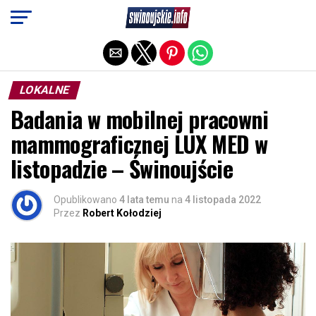
Exit mobile version
LOKALNE
Badania w mobilnej pracowni
mammograficznej LUX MED w
listopadzie – Świnoujście
Opublikowano
4 lata temu
na
4 listopada 2022
Przez
Robert Kołodziej