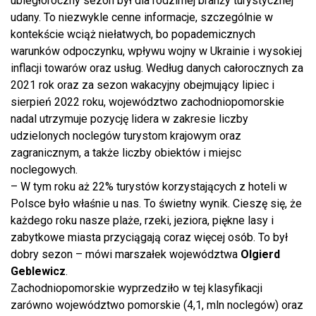
ubiegłoroczny sezon był dla rodzimej branży turystycznej
udany. To niezwykle cenne informacje, szczególnie w
kontekście wciąż niełatwych, bo popademicznych
warunków odpoczynku, wpływu wojny w Ukrainie i wysokiej
inflacji towarów oraz usług. Według danych całorocznych za
2021 rok oraz za sezon wakacyjny obejmujący lipiec i
sierpień 2022 roku, województwo zachodniopomorskie
nadal utrzymuje pozycję lidera w zakresie liczby
udzielonych noclegów turystom krajowym oraz
zagranicznym, a także liczby obiektów i miejsc
noclegowych.
– W tym roku aż 22% turystów korzystających z hoteli w
Polsce było właśnie u nas. To świetny wynik. Cieszę się, że
każdego roku nasze plaże, rzeki, jeziora, piękne lasy i
zabytkowe miasta przyciągają coraz więcej osób. To był
dobry sezon – mówi marszałek województwa
Olgierd
Geblewicz
.
Zachodniopomorskie wyprzedziło w tej klasyfikacji
zarówno województwo pomorskie (4,1, mln noclegów) oraz