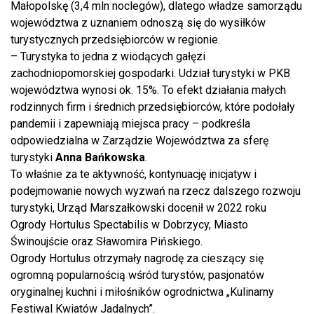
Małopolskę (3,4 mln noclegów), dlatego władze samorządu
województwa z uznaniem odnoszą się do wysiłków
turystycznych przedsiębiorców w regionie.
– Turystyka to jedna z wiodących gałęzi
zachodniopomorskiej gospodarki. Udział turystyki w PKB
województwa wynosi ok. 15%. To efekt działania małych
rodzinnych firm i średnich przedsiębiorców, które podołały
pandemii i zapewniają miejsca pracy – podkreśla
odpowiedzialna w Zarządzie Województwa za sferę
turystyki
Anna Bańkowska
.
To właśnie za te aktywność, kontynuację inicjatyw i
podejmowanie nowych wyzwań na rzecz dalszego rozwoju
turystyki, Urząd Marszałkowski docenił w 2022 roku
Ogrody Hortulus Spectabilis w Dobrzycy, Miasto
Świnoujście oraz Sławomira Pińskiego.
Ogrody Hortulus otrzymały nagrodę za cieszący się
ogromną popularnością wśród turystów, pasjonatów
oryginalnej kuchni i miłośników ogrodnictwa „Kulinarny
Festiwal Kwiatów Jadalnych”.