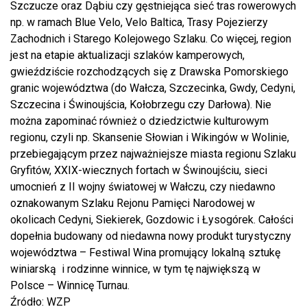
Szczucze oraz Dąbiu czy gęstniejąca sieć tras rowerowych
np. w ramach Blue Velo, Velo Baltica, Trasy Pojezierzy
Zachodnich i Starego Kolejowego Szlaku. Co więcej, region
jest na etapie aktualizacji szlaków kamperowych,
gwieździście rozchodzących się z Drawska Pomorskiego
granic województwa (do Wałcza, Szczecinka, Gwdy, Cedyni,
Szczecina i Świnoujścia, Kołobrzegu czy Darłowa). Nie
można zapominać również o dziedzictwie kulturowym
regionu, czyli np. Skansenie Słowian i Wikingów w Wolinie,
przebiegającym przez najważniejsze miasta regionu Szlaku
Gryfitów, XXIX-wiecznych fortach w Świnoujściu, sieci
umocnień z II wojny światowej w Wałczu, czy niedawno
oznakowanym Szlaku Rejonu Pamięci Narodowej w
okolicach Cedyni, Siekierek, Gozdowic i Łysogórek. Całości
dopełnia budowany od niedawna nowy produkt turystyczny
województwa – Festiwal Wina promujący lokalną sztukę
winiarską i rodzinne winnice, w tym tę największą w
Polsce – Winnicę Turnau.
Źródło: WZP