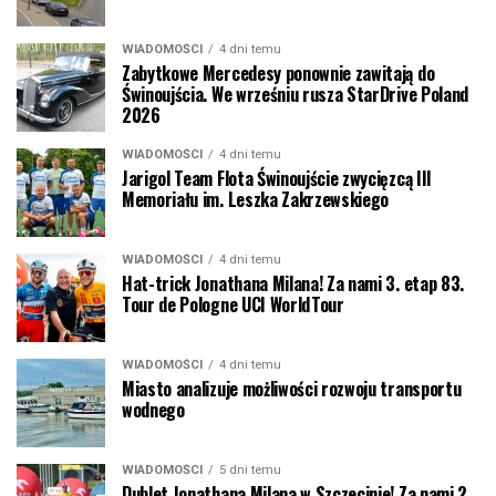
WIADOMOŚCI
4 dni temu
Zabytkowe Mercedesy ponownie zawitają do
Świnoujścia. We wrześniu rusza StarDrive Poland
2026
WIADOMOŚCI
4 dni temu
Jarigol Team Flota Świnoujście zwycięzcą III
Memoriału im. Leszka Zakrzewskiego
WIADOMOŚCI
4 dni temu
Hat-trick Jonathana Milana! Za nami 3. etap 83.
Tour de Pologne UCI WorldTour
WIADOMOŚCI
4 dni temu
Miasto analizuje możliwości rozwoju transportu
wodnego
WIADOMOŚCI
5 dni temu
Dublet Jonathana Milana w Szczecinie! Za nami 2.