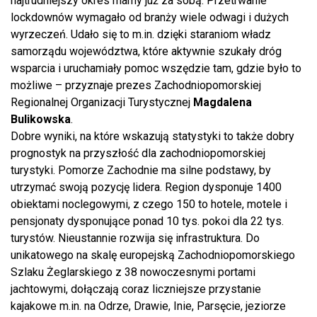
najtrudniejszy okres mamy już za sobą. Przetrwanie
lockdownów wymagało od branży wiele odwagi i dużych
wyrzeczeń. Udało się to m.in. dzięki staraniom władz
samorządu województwa, które aktywnie szukały dróg
wsparcia i uruchamiały pomoc wszędzie tam, gdzie było to
możliwe – przyznaje prezes Zachodniopomorskiej
Regionalnej Organizacji Turystycznej
Magdalena
Bulikowska
.
Dobre wyniki, na które wskazują statystyki to także dobry
prognostyk na przyszłość dla zachodniopomorskiej
turystyki. Pomorze Zachodnie ma silne podstawy, by
utrzymać swoją pozycję lidera. Region dysponuje 1400
obiektami noclegowymi, z czego 150 to hotele, motele i
pensjonaty dysponujące ponad 10 tys. pokoi dla 22 tys.
turystów. Nieustannie rozwija się infrastruktura. Do
unikatowego na skalę europejską Zachodniopomorskiego
Szlaku Żeglarskiego z 38 nowoczesnymi portami
jachtowymi, dołączają coraz liczniejsze przystanie
kajakowe m.in. na Odrze, Drawie, Inie, Parsęcie, jeziorze