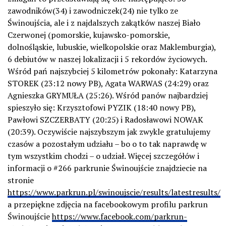
zawodników(34) i zawodniczek(24) nie tylko ze
Świnoujścia, ale i z najdalszych zakątków naszej Biało
Czerwonej (pomorskie, kujawsko-pomorskie,
dolnośląskie, lubuskie, wielkopolskie oraz Maklemburgia),
6 debiutów w naszej lokalizacji i 5 rekordów życiowych.
Wśród pań najszybciej 5 kilometrów pokonały: Katarzyna
STOREK (23:12 nowy PB), Agata WARWAS (24:29) oraz
Agnieszka GRYMUŁA (25:26). Wśród panów najbardziej
spieszyło się: Krzysztofowi PYZIK (18:40 nowy PB),
Pawłowi SZCZERBATY (20:25) i Radosławowi NOWAK
(20:39). Oczywiście najszybszym jak zwykle gratulujemy
czasów a pozostałym udziału – bo o to tak naprawdę w
tym wszystkim chodzi – o udział. Więcej szczegółów i
informacji o #266 parkrunie Świnoujście znajdziecie na
stronie
https://www.parkrun.pl/swinoujscie/results/latestresults/
a przepiękne zdjęcia na facebookowym profilu parkrun
Świnoujście
https://www.facebook.com/parkrun-