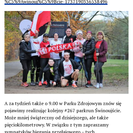
%C5%9Awinouj%C5%9Bcie-1737190336538496
A za tydzień także o 9.00 w Parku Zdrojowym znów się
pojawimy realizując kolejny #267 parkrun Świnoujście.
Może mniej świąteczny od dzisiejszego, ale także
pięciokilometrowy. W związku z tym zapraszamy
sympatyków biegania przełajowego – tych