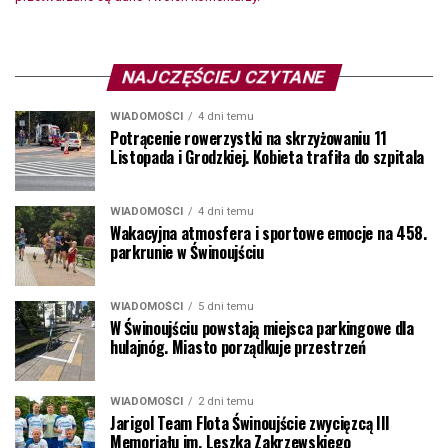
NAJCZĘŚCIEJ CZYTANE
WIADOMOŚCI
4 dni temu
Potrącenie rowerzystki na skrzyżowaniu 11
Listopada i Grodzkiej. Kobieta trafiła do szpitala
WIADOMOŚCI
4 dni temu
Wakacyjna atmosfera i sportowe emocje na 458.
parkrunie w Świnoujściu
WIADOMOŚCI
5 dni temu
W Świnoujściu powstają miejsca parkingowe dla
hulajnóg. Miasto porządkuje przestrzeń
WIADOMOŚCI
2 dni temu
Jarigol Team Flota Świnoujście zwycięzcą III
Memoriału im. Leszka Zakrzewskiego