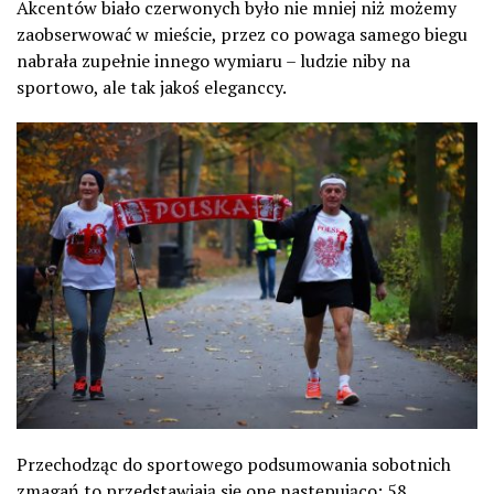
Akcentów biało czerwonych było nie mniej niż możemy
zaobserwować w mieście, przez co powaga samego biegu
nabrała zupełnie innego wymiaru – ludzie niby na
sportowo, ale tak jakoś eleganccy.
Przechodząc do sportowego podsumowania sobotnich
zmagań to przedstawiają się one następująco: 58