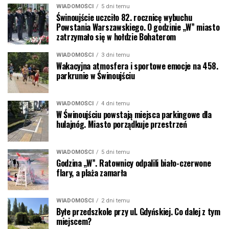
WIADOMOŚCI
5 dni temu
Świnoujście uczciło 82. rocznicę wybuchu
Powstania Warszawskiego. O godzinie „W” miasto
zatrzymało się w hołdzie Bohaterom
WIADOMOŚCI
3 dni temu
Wakacyjna atmosfera i sportowe emocje na 458.
parkrunie w Świnoujściu
WIADOMOŚCI
4 dni temu
W Świnoujściu powstają miejsca parkingowe dla
hulajnóg. Miasto porządkuje przestrzeń
WIADOMOŚCI
5 dni temu
Godzina „W”. Ratownicy odpalili biało-czerwone
flary, a plaża zamarła
WIADOMOŚCI
2 dni temu
Byłe przedszkole przy ul. Gdyńskiej. Co dalej z tym
miejscem?