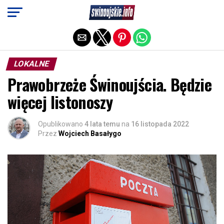
Exit mobile version
LOKALNE
Prawobrzeże Świnoujścia. Będzie
więcej listonoszy
Opublikowano
4 lata temu
na
16 listopada 2022
Przez
Wojciech Basałygo