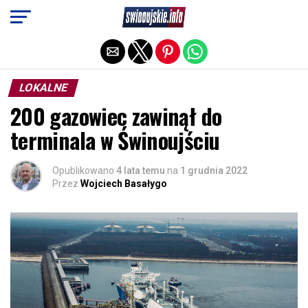
Exit mobile version
LOKALNE
200 gazowiec zawinął do
terminala w Świnoujściu
Opublikowano
4 lata temu
na
1 grudnia 2022
Przez
Wojciech Basałygo