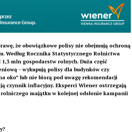
sprawę, że obowiązkowe polisy nie obejmują ochroną
ku. Według Rocznika Statystycznego Rolnictwa
d 1,3 mln gospodarstw rolnych. Duża część
eniową – wykupują polisy dla budynków czy
na oko” lub nie biorą pod uwagę rekomendacji
ją czynnik inflacyjny. Eksperci Wiener ostrzegają
rolniczego majątku w kolejnej odsłonie kampanii
y?