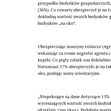
przypadku budynków gospodarczych, r
(36%). Co czwarty ubezpieczył je na t
dokładną wartość swoich budynków g
budynków „na oko”.
Ubezpieczając maszyny rolnicze (Agro
wskazując za cenne sugestie agenta (
kupiło. Co piąty rolnik zna dokładni
Natomiast 17% ubezpieczyło je na tak
oko, podając sumy orientacyjne.
„Niepokojące są dane dotyczące 15%
wyceniających wartość swoich budyn
określają >>na oko<<. Podobnie martw