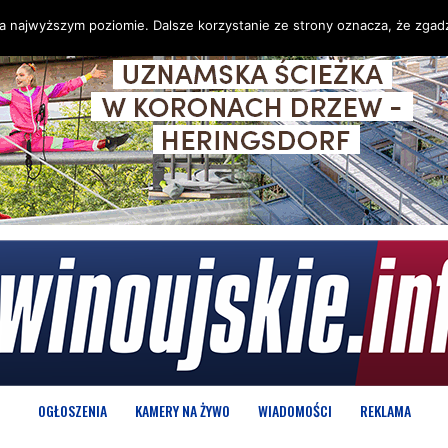
na najwyższym poziomie. Dalsze korzystanie ze strony oznacza, że zgadz
OGŁOSZENIA
KAMERY NA ŻYWO
WIADOMOŚCI
REKLAMA