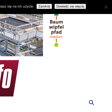
asz się na ich użycie.
Zamknij
Dowiedz się więcej