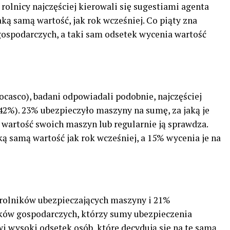
olnicy najczęściej kierowali się sugestiami agenta
aką samą wartość, jak rok wcześniej. Co piąty zna
ospodarczych, a taki sam odsetek wycenia wartość
casco), badani odpowiadali podobnie, najczęściej
42%). 23% ubezpieczyło maszyny na sumę, za jaką je
e wartość swoich maszyn lub regularnie ją sprawdza.
ą samą wartość jak rok wcześniej, a 15% wycenia je na
 rolników ubezpieczających maszyny i 21%
ków gospodarczych, którzy sumy ubezpieczenia
i wysoki odsetek osób, które decydują się na tę samą