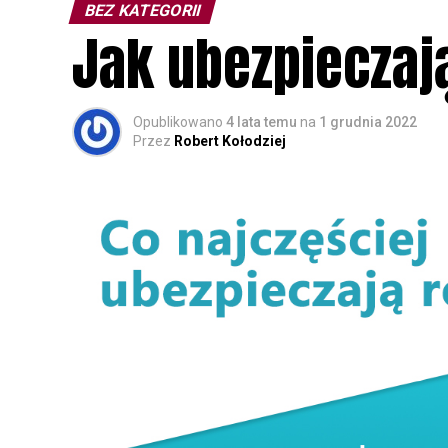
BEZ KATEGORII
Jak ubezpieczają
Opublikowano
4 lata temu
na
1 grudnia 2022
Przez
Robert Kołodziej