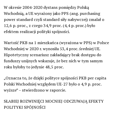
W okresie 2004-2020 dystans pomiędzy Polską
Wschodnią, a UE wyrażony jako PPS (ang. purchasing
power standard czyli standard siły nabywczej) zmalał o
12,6 p. proc., z czego 34,9 proc. (4,4 p. proc.) było
efektem realizacji polityki spójności.
Wartość PKB na 1 mieszkańca (wyrażona w PPS) w Polsce
Wschodniej w 2020 r. wynosiła 53,4 proc. średniej UE.
Hipotetyczny scenariusz zakładający brak dostępu do
funduszy unijnych wskazuje, że bez nich w tym samym
roku byłoby to jedynie 48,5 proc.
„Oznacza to, że dzięki polityce spójności PKB per capita
Polski Wschodniej względem UE-27 było o 4,9 p. proc.
wyższe” – stwierdzono w raporcie.
SŁABIEJ ROZWINIĘCI MOCNIEJ ODCZUWAJĄ EFEKTY
POLITYKI SPÓJNOŚCI