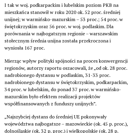
I tak w woj. podkarpackim i lubelskim poziom PKB na
mieszkańca stanowił w roku 2020 ok. 52 proc. średniej
unijnej; w warmińsko-mazurskim – 53 proc.; 54 proc. w
świętokrzyskim oraz 56 proc. w woj. podlaskim. Dla
porównania w najbogatszym regionie – warszawskim
stołecznym średnia unijna została przekroczona i
wyniosła 167 proc.
Mierząc wpływ polityki spójności na proces konwergencji
regionów, autorzy raportu oszacowali, że „od ok. 28 proc.
nadrobionego dystansu w podlaskim, 31-33 proc.
nadrobionego dystansu w świętokrzyskim, podkarpackim,
34 proc. w lubelskim, do ponad 37 proc. w warmińsko-
mazurskim było efektem realizacji projektów
współfinansowanych z funduszy unijnych”.
„Najszybciej dystans do średniej UE pokonywały
województwa najbogatsze – mazowieckie (ok. 45 p. proc.),
dolnośląskie (ok. 32 p. proc.) i wielkopolskie (ok. 28 p.