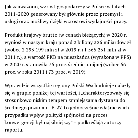
Jak zauważono, wzrost gospodarczy w Polsce w latach
2011-2020 generowany był głównie przez przemysł i
usługi oraz możliwy dzięki wzrostowi wydajności pracy.
Produkt krajowy brutto (w cenach bieżących) w 2020 r.
wyniósł w naszym kraju ponad 2 biliony 326 miliardów zł
(wobec 2 293 199 mln zł w 2019 r. i 1 565 251 mln zł w
2011 r.), a wartość PKB na mieszkańca (wyrażona w PPS)
w 2020 r. stanowiła 76 proc. średniej unijnej (wobec 66
proc. w roku 2011 i 73 proc. w 2019).
Wprawdzie wszystkie regiony Polski Wschodniej znalazły
się w grupie poniżej tej wartości, i „charakteryzowały się
stosunkowo niskim tempem zmniejszania dystansu do
średniego poziomu UE-27, to jednocześnie właśnie w ich
przypadku wpływ polityki spójności na proces
konwergencji był najsilniejszy” – podkreślają autorzy
raportu.