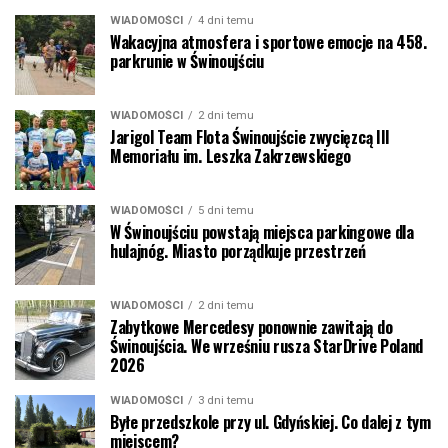
WIADOMOŚCI
4 dni temu
Wakacyjna atmosfera i sportowe emocje na 458.
parkrunie w Świnoujściu
WIADOMOŚCI
2 dni temu
Jarigol Team Flota Świnoujście zwycięzcą III
Memoriału im. Leszka Zakrzewskiego
WIADOMOŚCI
5 dni temu
W Świnoujściu powstają miejsca parkingowe dla
hulajnóg. Miasto porządkuje przestrzeń
WIADOMOŚCI
2 dni temu
Zabytkowe Mercedesy ponownie zawitają do
Świnoujścia. We wrześniu rusza StarDrive Poland
2026
WIADOMOŚCI
3 dni temu
Byłe przedszkole przy ul. Gdyńskiej. Co dalej z tym
miejscem?