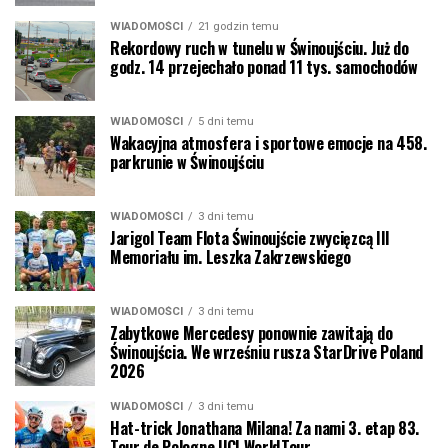
WIADOMOŚCI
21 godzin temu
Rekordowy ruch w tunelu w Świnoujściu. Już do
godz. 14 przejechało ponad 11 tys. samochodów
WIADOMOŚCI
5 dni temu
Wakacyjna atmosfera i sportowe emocje na 458.
parkrunie w Świnoujściu
WIADOMOŚCI
3 dni temu
Jarigol Team Flota Świnoujście zwycięzcą III
Memoriału im. Leszka Zakrzewskiego
WIADOMOŚCI
3 dni temu
Zabytkowe Mercedesy ponownie zawitają do
Świnoujścia. We wrześniu rusza StarDrive Poland
2026
WIADOMOŚCI
3 dni temu
Hat-trick Jonathana Milana! Za nami 3. etap 83.
Tour de Pologne UCI WorldTour