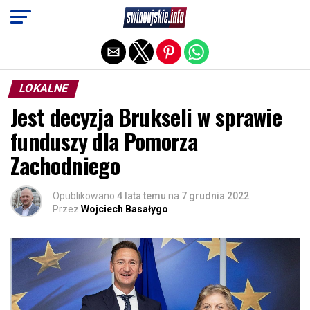
Exit mobile version
LOKALNE
Jest decyzja Brukseli w sprawie
funduszy dla Pomorza
Zachodniego
Opublikowano
4 lata temu
na
7 grudnia 2022
Przez
Wojciech Basałygo