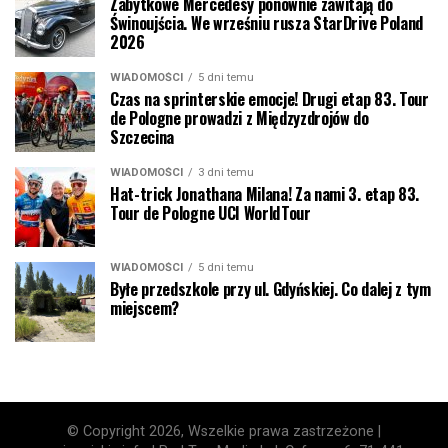
Zabytkowe Mercedesy ponownie zawitają do
Świnoujścia. We wrześniu rusza StarDrive Poland
2026
WIADOMOŚCI
5 dni temu
Czas na sprinterskie emocje! Drugi etap 83. Tour
de Pologne prowadzi z Międzyzdrojów do
Szczecina
WIADOMOŚCI
3 dni temu
Hat-trick Jonathana Milana! Za nami 3. etap 83.
Tour de Pologne UCI WorldTour
WIADOMOŚCI
5 dni temu
Byłe przedszkole przy ul. Gdyńskiej. Co dalej z tym
miejscem?
© Copyright 2026, Wszelkie prawa zastrzeżone |