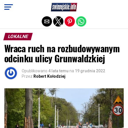
Exit mobile version
LOKALNE
Wraca ruch na rozbudowywanym
odcinku ulicy Grunwaldzkiej
Opublikowano
4 lata temu
na
19 grudnia 2022
Przez
Robert Kołodziej