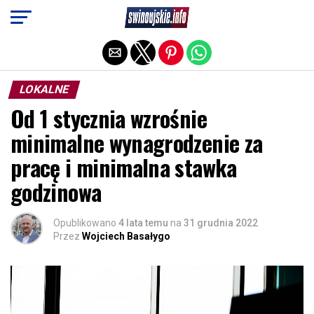
Exit mobile version
LOKALNE
Od 1 stycznia wzrośnie
minimalne wynagrodzenie za
pracę i minimalna stawka
godzinowa
Opublikowano
4 lata temu
na
31 grudnia 2022
Przez
Wojciech Basałygo