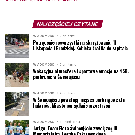
NAJCZĘŚCIEJ CZYTANE
WIADOMOŚCI
3 dni temu
Potrącenie rowerzystki na skrzyżowaniu 11
Listopada i Grodzkiej. Kobieta trafiła do szpitala
WIADOMOŚCI
3 dni temu
Wakacyjna atmosfera i sportowe emocje na 458.
parkrunie w Świnoujściu
WIADOMOŚCI
4 dni temu
W Świnoujściu powstają miejsca parkingowe dla
hulajnóg. Miasto porządkuje przestrzeń
WIADOMOŚCI
1 dzień temu
Jarigol Team Flota Świnoujście zwycięzcą III
Memoriału im. Leszka Zakrzewskiego