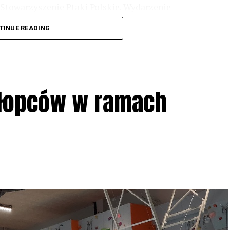
Stowarzyszenie Ptaki Polskie. Wydarzenie
3 r
. wg harmonogramu przedstawionego na
TINUE READING
iologii i zwyczajach sów, wystawy, quizy
w w terenie – w wybranych punktach terenowych
ziału w Akcji, włączenia się w aktywne
hłopców w ramach
iadczeń przy grillu.
Na wydarzenie obowiązują