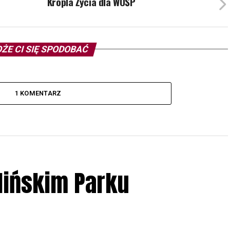
Kropla Życia dla WOŚP
ŻE CI SIĘ SPODOBAĆ
1 KOMENTARZ
lińskim Parku