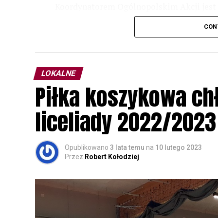
Koordynatorem Ogólnopolskim Akcji jest 
odbędzie się w dniach
24 i 25 lutego 202
CON
plakacie. W programie m. in. prelekcja o b
przyrodnicze o sowach, nasłuchiwania só
parku.
LOKALNE
Wszystkich uczestników zapraszamy do ud
Piłka koszykowa c
rozpoznawanie głosów sów i wymianę dośw
zapisy.
liceliady 2022/2023
Opublikowano
3 lata temu
na
10 lutego 2023
Przez
Robert Kołodziej