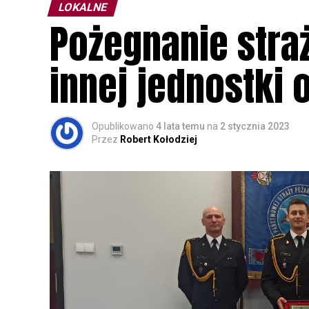
LOKALNE
Pożegnanie stra
innej jednostki 
Opublikowano
4 lata temu
na
2 stycznia 2023
Przez
Robert Kołodziej