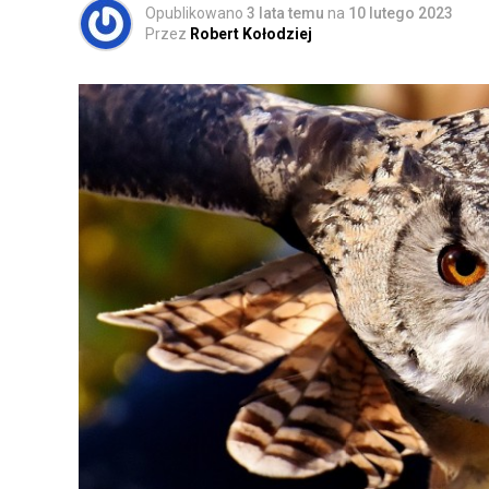
Opublikowano
3 lata temu
na
10 lutego 2023
Przez
Robert Kołodziej