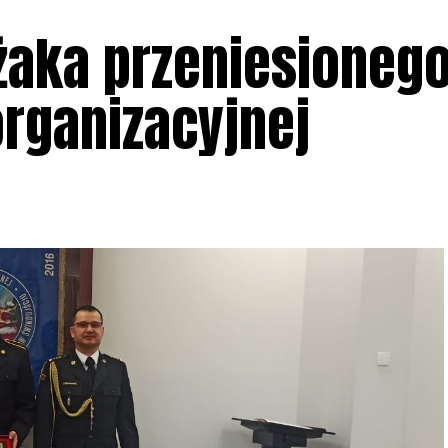
żaka przeniesioneg
organizacyjnej