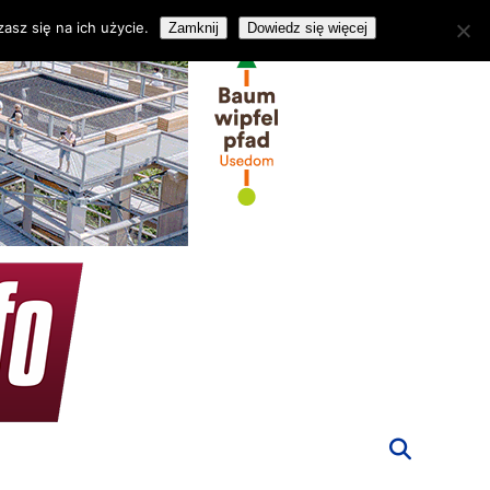
asz się na ich użycie.
Zamknij
Dowiedz się więcej