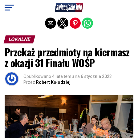
Exit mobile version
LOKALNE
Przekaż przedmioty na kiermasz
z okazji 31 Finału WOŚP
Opublikowano
4 lata temu
na
6 stycznia 2023
Przez
Robert Kołodziej