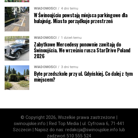
WIADOMOŚCI
4 dni temu
W Świnoujściu powstają miejsca parkingowe dla
hulajnóg. Miasto porządkuje przestrzeń
WIADOMOŚCI
1 dzień temu
Zabytkowe Mercedesy ponownie zawitają do
Świnoujścia. We wrześniu rusza StarDrive Poland
2026
WIADOMOŚCI
3 dni temu
Byłe przedszkole przy ul. Gdyńskiej. Co dalej z tym
miejscem?
© Copyright 2026, Wszelkie prawa zastrzeżone |
swinoujskie.info | Red Top Media | ul. Cyfrowa 6, 71-441
Szczecin | Napisz do nas: redakcja@swinoujskie.info lub
zadzwoń 510 555 524