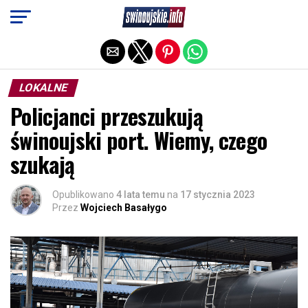
Exit mobile version
LOKALNE
Policjanci przeszukują
świnoujski port. Wiemy, czego
szukają
Opublikowano
4 lata temu
na
17 stycznia 2023
Przez
Wojciech Basałygo