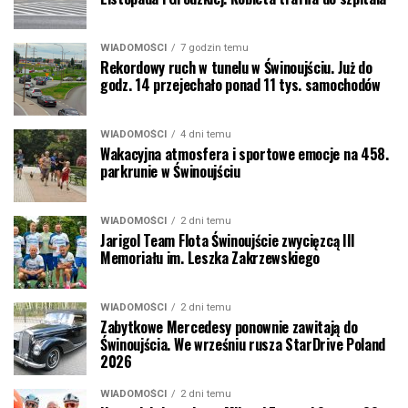
WIADOMOŚCI
7 godzin temu
Rekordowy ruch w tunelu w Świnoujściu. Już do
godz. 14 przejechało ponad 11 tys. samochodów
WIADOMOŚCI
4 dni temu
Wakacyjna atmosfera i sportowe emocje na 458.
parkrunie w Świnoujściu
WIADOMOŚCI
2 dni temu
Jarigol Team Flota Świnoujście zwycięzcą III
Memoriału im. Leszka Zakrzewskiego
WIADOMOŚCI
2 dni temu
Zabytkowe Mercedesy ponownie zawitają do
Świnoujścia. We wrześniu rusza StarDrive Poland
2026
WIADOMOŚCI
2 dni temu