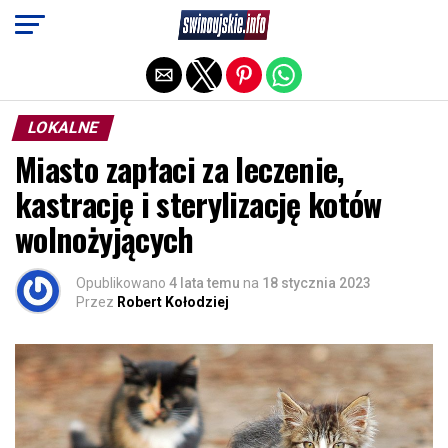
Exit mobile version
LOKALNE
Miasto zapłaci za leczenie,
kastrację i sterylizację kotów
wolnożyjących
Opublikowano
4 lata temu
na
18 stycznia 2023
Przez
Robert Kołodziej