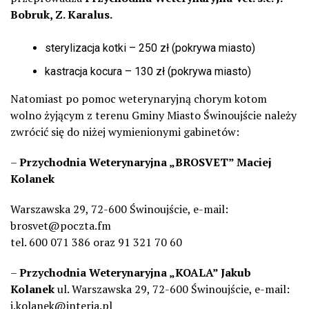
Bobruk, Z. Karalus.
sterylizacja kotki – 250 zł (pokrywa miasto)
kastracja kocura – 130 zł (pokrywa miasto)
Natomiast po pomoc weterynaryjną chorym kotom
wolno żyjącym z terenu Gminy Miasto Świnoujście należy
zwrócić się do niżej wymienionymi gabinetów:
–
Przychodnia Weterynaryjna „BROSVET” Maciej
Kolanek
Warszawska 29, 72-600 Świnoujście, e-mail:
brosvet@poczta.fm
tel. 600 071 386 oraz 91 321 70 60
–
Przychodnia Weterynaryjna „KOALA” Jakub
Kolanek
ul. Warszawska 29, 72-600 Świnoujście, e-mail:
j.kolanek@interia.pl