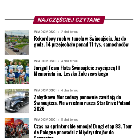
NAJCZĘŚCIEJ CZYTANE
WIADOMOŚCI
2 dni temu
Rekordowy ruch w tunelu w Świnoujściu. Już do
godz. 14 przejechało ponad 11 tys. samochodów
WIADOMOŚCI
4 dni temu
Jarigol Team Flota Świnoujście zwycięzcą III
Memoriału im. Leszka Zakrzewskiego
WIADOMOŚCI
4 dni temu
Zabytkowe Mercedesy ponownie zawitają do
Świnoujścia. We wrześniu rusza StarDrive Poland
2026
WIADOMOŚCI
5 dni temu
Czas na sprinterskie emocje! Drugi etap 83. Tour
de Pologne prowadzi z Międzyzdrojów do
Szczecina