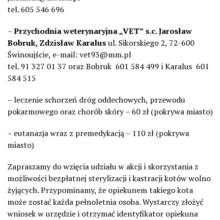
tel. 605 546 696
–
Przychodnia weterynaryjna „VET” s.c. Jarosław
Bobruk, Zdzisław Karalus
ul. Sikorskiego 2, 72-600
Świnoujście, e-mail: vet93@mm.pl
tel. 91 327 01 37 oraz Bobruk 601 584 499 i Karalus 601
584 515
– leczenie schorzeń dróg oddechowych, przewodu
pokarmowego oraz chorób skóry – 60 zł (pokrywa miasto)
– eutanazja wraz z premedykacją – 110 zł (pokrywa
miasto)
Zapraszamy do wzięcia udziału w akcji i skorzystania z
możliwości bezpłatnej sterylizacji i kastracji kotów wolno
żyjących. Przypominamy, że opiekunem takiego kota
może zostać każda pełnoletnia osoba. Wystarczy złożyć
wniosek w urzędzie i otrzymać identyfikator opiekuna