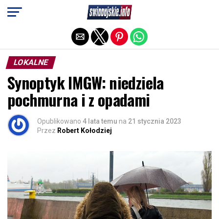
Exit mobile version
LOKALNE
Synoptyk IMGW: niedziela
pochmurna i z opadami
Opublikowano
4 lata temu
na
21 stycznia 2023
Przez
Robert Kołodziej