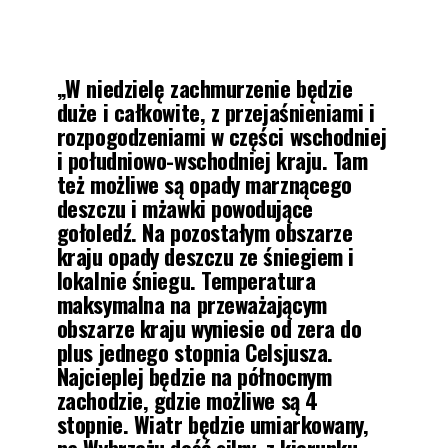
„W niedzielę zachmurzenie będzie
duże i całkowite, z przejaśnieniami i
rozpogodzeniami w części wschodniej
i południowo-wschodniej kraju. Tam
też możliwe są opady marznącego
deszczu i mżawki powodujące
gołoledź. Na pozostałym obszarze
kraju opady deszczu ze śniegiem i
lokalnie śniegu. Temperatura
maksymalna na przeważającym
obszarze kraju wyniesie od zera do
plus jednego stopnia Celsjusza.
Najcieplej będzie na północnym
zachodzie, gdzie możliwe są 4
stopnie. Wiatr będzie umiarkowany,
na Wybrzeżu dość silny, z kierunku