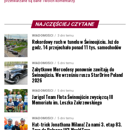
przetwarzane są dane Twoich komentarzy.
NAJCZĘŚCIEJ CZYTANE
WIADOMOŚCI
3 dni temu
Rekordowy ruch w tunelu w Świnoujściu. Już do
godz. 14 przejechało ponad 11 tys. samochodów
WIADOMOŚCI
5 dni temu
Zabytkowe Mercedesy ponownie zawitają do
Świnoujścia. We wrześniu rusza StarDrive Poland
2026
WIADOMOŚCI
5 dni temu
Jarigol Team Flota Świnoujście zwycięzcą III
Memoriału im. Leszka Zakrzewskiego
WIADOMOŚCI
5 dni temu
Hat-trick Jonathana Milana! Za nami 3. etap 83.