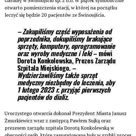
Garduły w Świnoujściu sp. z o.o. W piątek symbolicznie
otwarto pomieszczenia stacji, w której na początku
leczyć się będzie 20 pacjentów ze Świnoujścia.
– Zakupiliśmy część wyposażenia od
poprzednika, dokupiliśmy brakujące
sprzęty, komputery, oprogramowanie
oraz wyroby medyczne i leki
– mówi
Dorota Konkolewska, Prezes Zarządu
Szpitala Miejskiego
. –
Wydzierżawiliśmy także sprzęt
medyczny niezbędny do leczenia, aby
1 lutego 2023 r. przyjąć pierwszych
pacjentów do dializ
.
Uroczystego otwarcia dokonał Prezydent Miasta Janusz
Żmurkiewicz wraz z zastępcą Pawłem Sujką oraz
prezesem zarządu szpitala Dorotą Konkolewską w
obecności osób, które zaangażowane były w szybki proces