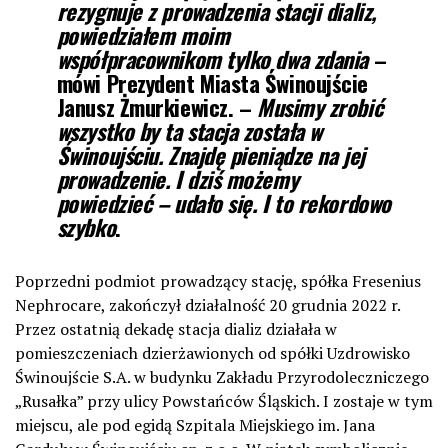
rezygnuje z prowadzenia stacji dializ,
powiedziałem moim
współpracownikom tylko dwa zdania
–
mówi
Prezydent Miasta Świnoujście
Janusz Żmurkiewicz
. –
Musimy zrobić
wszystko by ta stacja została w
Świnoujściu. Znajdę pieniądze na jej
prowadzenie. I dziś możemy
powiedzieć – udało się. I to rekordowo
szybko
.
Poprzedni podmiot prowadzący stację, spółka Fresenius
Nephrocare, zakończył działalność 20 grudnia 2022 r.
Przez ostatnią dekadę stacja dializ działała w
pomieszczeniach dzierżawionych od spółki Uzdrowisko
Świnoujście S.A. w budynku Zakładu Przyrodoleczniczego
„Rusałka” przy ulicy Powstańców Śląskich. I zostaje w tym
miejscu, ale pod egidą Szpitala Miejskiego im. Jana