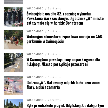
WIADOMOŚCI
5 dni temu
Świnoujście uczciło 82. rocznicę wybuchu
Powstania Warszawskiego. O godzinie „W” miasto
zatrzymało się w hołdzie Bohaterom
WIADOMOŚCI
3 dni temu
Wakacyjna atmosfera i sportowe emocje na 458.
parkrunie w Świnoujściu
WIADOMOŚCI
4 dni temu
W Świnoujściu powstają miejsca parkingowe dla
hulajnóg. Miasto porządkuje przestrzeń
WIADOMOŚCI
5 dni temu
Godzina „W”. Ratownicy odpalili biało-czerwone
flary, a plaża zamarła
WIADOMOŚCI
2 dni temu
Byłe przedszkole przy ul. Gdyńskiej. Co dalej z tym