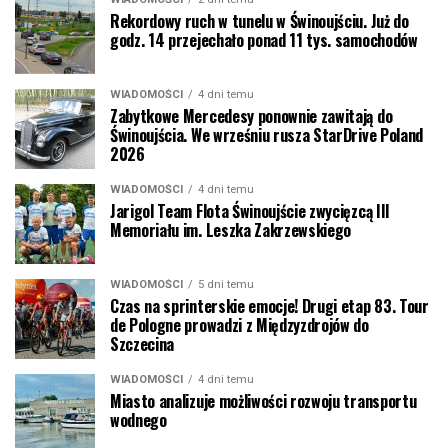
Rekordowy ruch w tunelu w Świnoujściu. Już do
godz. 14 przejechało ponad 11 tys. samochodów
WIADOMOŚCI
4 dni temu
Zabytkowe Mercedesy ponownie zawitają do
Świnoujścia. We wrześniu rusza StarDrive Poland
2026
WIADOMOŚCI
4 dni temu
Jarigol Team Flota Świnoujście zwycięzcą III
Memoriału im. Leszka Zakrzewskiego
WIADOMOŚCI
5 dni temu
Czas na sprinterskie emocje! Drugi etap 83. Tour
de Pologne prowadzi z Międzyzdrojów do
Szczecina
WIADOMOŚCI
4 dni temu
Miasto analizuje możliwości rozwoju transportu
wodnego