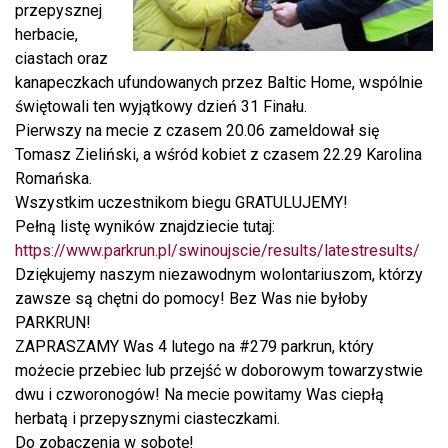
przepysznej
herbacie,
ciastach oraz
kanapeczkach ufundowanych przez Baltic Home, wspólnie
świętowali ten wyjątkowy dzień 31 Finału.
Pierwszy na mecie z czasem 20.06 zameldował się
Tomasz Zieliński, a wśród kobiet z czasem 22.29 Karolina
Romańska.
Wszystkim uczestnikom biegu GRATULUJEMY!
Pełną listę wyników znajdziecie tutaj:
https://www.parkrun.pl/swinoujscie/results/latestresults/
Dziękujemy naszym niezawodnym wolontariuszom, którzy
zawsze są chętni do pomocy! Bez Was nie byłoby
PARKRUN!
ZAPRASZAMY Was 4 lutego na #279 parkrun, który
możecie przebiec lub przejść w doborowym towarzystwie
dwu i czworonogów! Na mecie powitamy Was ciepłą
herbatą i przepysznymi ciasteczkami.
Do zobaczenia w sobotę!