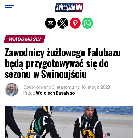
Exit mobile version
WIADOMOŚCI
Zawodnicy żużlowego Falubazu
będą przygotowywać się do
sezonu w Świnoujściu
Opublikowano
3 lata temu
na
16 lutego 2023
Przez
Wojciech Basałygo