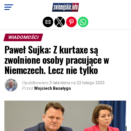
Exit mobile version
WIADOMOŚCI
Paweł Sujka: Z kurtaxe są
zwolnione osoby pracujące w
Niemczech. Lecz nie tylko
Opublikowano
3 lata temu
na
23 lutego 2023
Przez
Wojciech Basałygo