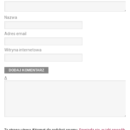
Nazwa
Adres email
Witryna internetowa
Δ
Ta strona używa Akismet do redukcji spamu.
Dowiedz się, w jaki sposób