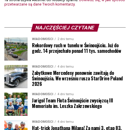
przetwarzane są dane Twoich komentarzy.
NAJCZĘŚCIEJ CZYTANE
WIADOMOŚCI
2 dni temu
Rekordowy ruch w tunelu w Świnoujściu. Już do
godz. 14 przejechało ponad 11 tys. samochodów
WIADOMOŚCI
4 dni temu
Zabytkowe Mercedesy ponownie zawitają do
Świnoujścia. We wrześniu rusza StarDrive Poland
2026
WIADOMOŚCI
4 dni temu
Jarigol Team Flota Świnoujście zwycięzcą III
Memoriału im. Leszka Zakrzewskiego
WIADOMOŚCI
4 dni temu
Hat-trick Jonathana Milana! Za nami 3. etap 83.