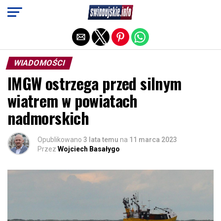
Exit mobile version
WIADOMOŚCI
IMGW ostrzega przed silnym
wiatrem w powiatach
nadmorskich
Opublikowano
3 lata temu
na
11 marca 2023
Przez
Wojciech Basałygo