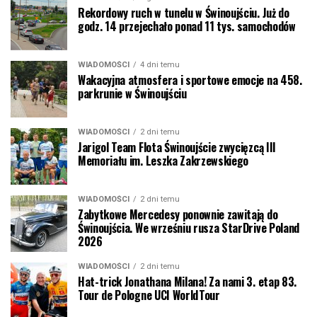
Rekordowy ruch w tunelu w Świnoujściu. Już do
godz. 14 przejechało ponad 11 tys. samochodów
WIADOMOŚCI
4 dni temu
Wakacyjna atmosfera i sportowe emocje na 458.
parkrunie w Świnoujściu
WIADOMOŚCI
2 dni temu
Jarigol Team Flota Świnoujście zwycięzcą III
Memoriału im. Leszka Zakrzewskiego
WIADOMOŚCI
2 dni temu
Zabytkowe Mercedesy ponownie zawitają do
Świnoujścia. We wrześniu rusza StarDrive Poland
2026
WIADOMOŚCI
2 dni temu
Hat-trick Jonathana Milana! Za nami 3. etap 83.
Tour de Pologne UCI WorldTour