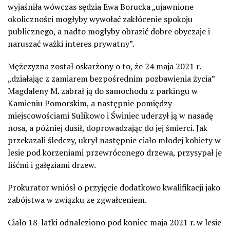
wyjaśniła wówczas sędzia Ewa Borucka „ujawnione
okoliczności mogłyby wywołać zakłócenie spokoju
publicznego, a nadto mogłyby obrazić dobre obyczaje i
naruszać ważki interes prywatny”.
Mężczyzna został oskarżony o to, że 24 maja 2021 r.
„działając z zamiarem bezpośrednim pozbawienia życia”
Magdaleny M. zabrał ją do samochodu z parkingu w
Kamieniu Pomorskim, a następnie pomiędzy
miejscowościami Sulikowo i Świniec uderzył ją w nasadę
nosa, a później dusił, doprowadzając do jej śmierci. Jak
przekazali śledczy, ukrył następnie ciało młodej kobiety w
lesie pod korzeniami przewróconego drzewa, przysypał je
liśćmi i gałęziami drzew.
Prokurator wniósł o przyjęcie dodatkowo kwalifikacji jako
zabójstwa w związku ze zgwałceniem.
Ciało 18-latki odnaleziono pod koniec maja 2021 r. w lesie