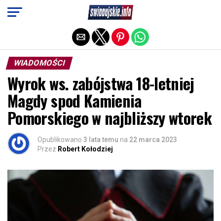
Exit mobile version
WIADOMOŚCI
Wyrok ws. zabójstwa 18-letniej
Magdy spod Kamienia
Pomorskiego w najbliższy wtorek
Opublikowano
3 lata temu
na
22 marca 2023
Przez
Robert Kołodziej