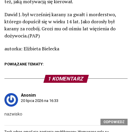
też, jaką motywacją się kierował.
Dawid J. był wcześniej karany za gwałt i morderstwo,
którego dopuścił się w wieku 14 lat. Jako dorosły był
karany za rozbój. Grozi mu od ośmiu lat więzienia do
dożywocia.(PAP)
autorka: Elżbieta Bielecka
POWIĄZANE TEMATY:
1 KOMENTARZ
Anonim
20 lipca 2026 na 16:33
nazwisko
ODPOWIEDZ
Twój adres email nie zostanie opublikowany.
Wymagane pola są