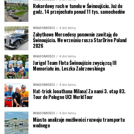
Rekordowy ruch w tunelu w Świnoujściu. Już do
godz. 14 przejechało ponad 11 tys. samochodów
WIADOMOŚCI
4 dni temu
Zabytkowe Mercedesy ponownie zawitają do
Świnoujścia. We wrześniu rusza StarDrive Poland
2026
WIADOMOŚCI
4 dni temu
Jarigol Team Flota Świnoujście zwycięzcą III
Memoriału im. Leszka Zakrzewskiego
WIADOMOŚCI
4 dni temu
Hat-trick Jonathana Milana! Za nami 3. etap 83.
Tour de Pologne UCI WorldTour
WIADOMOŚCI
4 dni temu
Miasto analizuje możliwości rozwoju transportu
wodnego