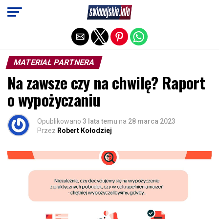
Exit mobile version
MATERIAŁ PARTNERA
Na zawsze czy na chwilę? Raport
o wypożyczaniu
Opublikowano
3 lata temu
na
28 marca 2023
Przez
Robert Kołodziej