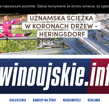
na najwyższym poziomie. Dalsze korzystanie ze strony oznacza, że zgadz
OGŁOSZENIA
KAMERY NA ŻYWO
WIADOMOŚCI
REKLAMA