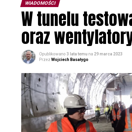
WIADOMOŚCI
W tunelu testow
oraz wentylator
Opublikowano
3 lata temu
na
29 marca 2023
Przez
Wojciech Basałygo