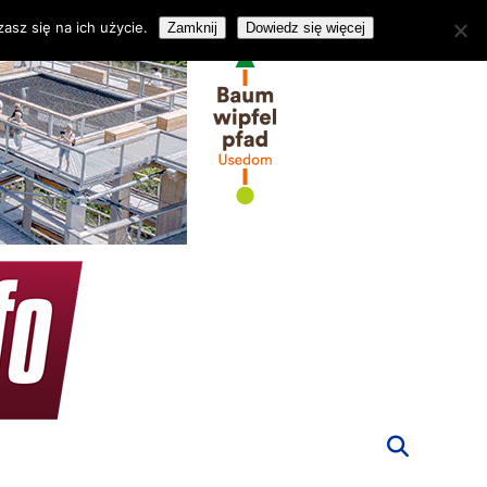
asz się na ich użycie.
Zamknij
Dowiedz się więcej