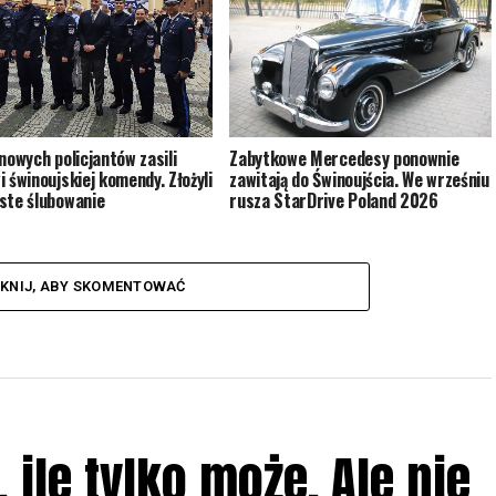
Zabytkowe Mercedesy ponownie
 nowych policjantów zasili
zawitają do Świnoujścia. We wrześniu
i świnoujskiej komendy. Złożyli
rusza StarDrive Poland 2026
ste ślubowanie
IKNIJ, ABY SKOMENTOWAĆ
ile tylko może. Ale nie