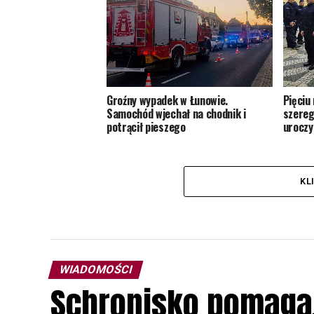
Groźny wypadek w Łunowie.
Pięciu
Samochód wjechał na chodnik i
szereg
potrącił pieszego
uroczy
KL
WIADOMOŚCI
Schronisko pomaga, 