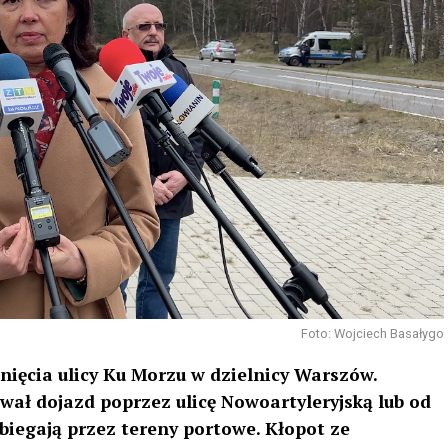
Foto: Wojciech Basałygo
ięcia ulicy Ku Morzu w dzielnicy Warszów.
ał dojazd poprzez ulicę Nowoartyleryjską lub od
zebiegają przez tereny portowe. Kłopot ze