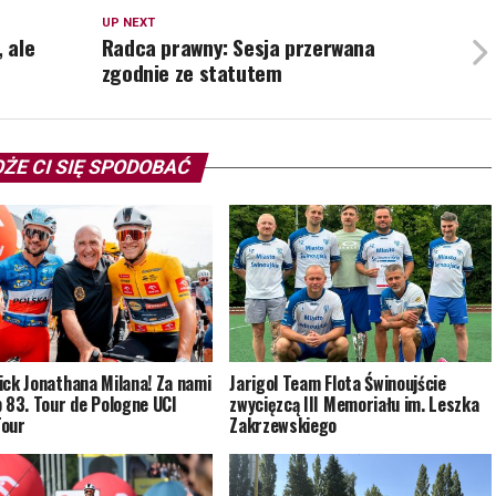
UP NEXT
, ale
Radca prawny: Sesja przerwana
zgodnie ze statutem
ŻE CI SIĘ SPODOBAĆ
ick Jonathana Milana! Za nami
Jarigol Team Flota Świnoujście
p 83. Tour de Pologne UCI
zwycięzcą III Memoriału im. Leszka
Tour
Zakrzewskiego