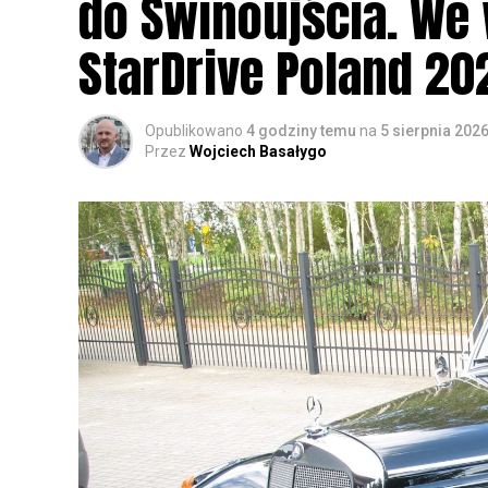
do Świnoujścia. We
StarDrive Poland 20
Opublikowano
4 godziny temu
na
5 sierpnia 202
Przez
Wojciech Basałygo