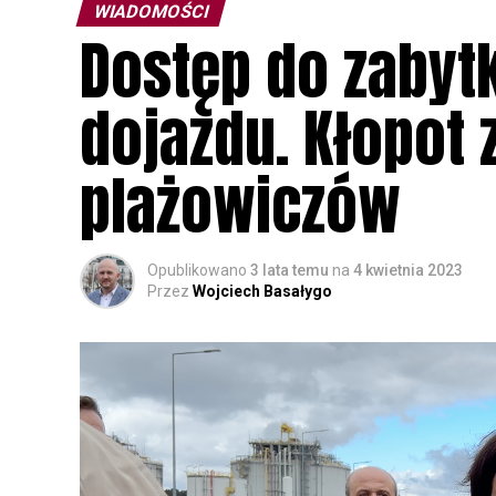
WIADOMOŚCI
Dostęp do zabyt
dojazdu. Kłopot 
plażowiczów
Opublikowano
3 lata temu
na
4 kwietnia 2023
Przez
Wojciech Basałygo