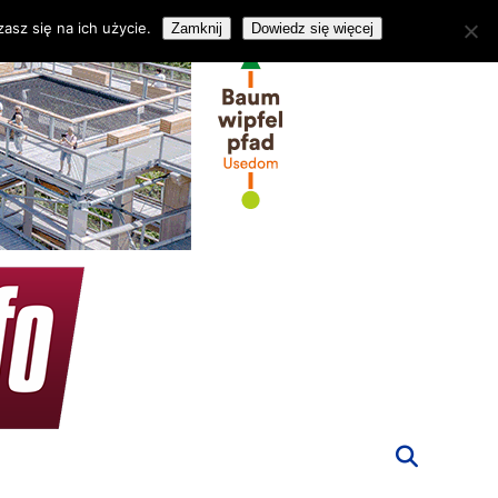
asz się na ich użycie.
Zamknij
Dowiedz się więcej