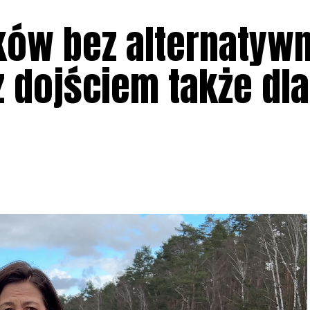
ków bez alternatyw
z dojściem także dla