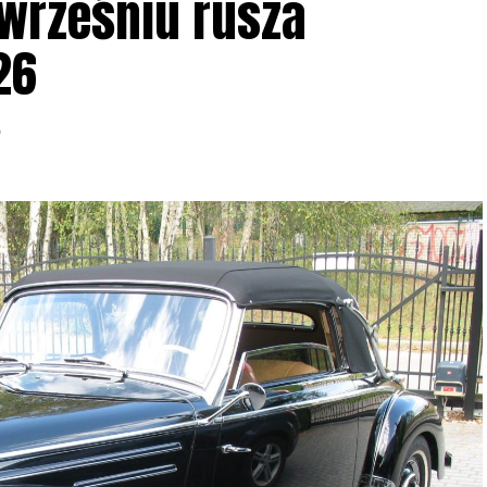
 wrześniu rusza
26
6