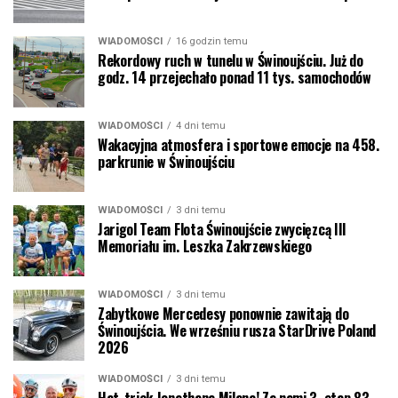
WIADOMOŚCI
16 godzin temu
Rekordowy ruch w tunelu w Świnoujściu. Już do
godz. 14 przejechało ponad 11 tys. samochodów
WIADOMOŚCI
4 dni temu
Wakacyjna atmosfera i sportowe emocje na 458.
parkrunie w Świnoujściu
WIADOMOŚCI
3 dni temu
Jarigol Team Flota Świnoujście zwycięzcą III
Memoriału im. Leszka Zakrzewskiego
WIADOMOŚCI
3 dni temu
Zabytkowe Mercedesy ponownie zawitają do
Świnoujścia. We wrześniu rusza StarDrive Poland
2026
WIADOMOŚCI
3 dni temu
Hat-trick Jonathana Milana! Za nami 3. etap 83.