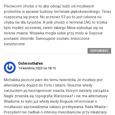
PIsowcom chodzi o to aby odciąć ludzi od możliwych
protestów w sprawie budowy terminala głębokowodnego. Teraz
rozpoczną się prace. No przecież S3 po to jest robiona no
chyba nie dla turystów. A jeśli chodzi o terminal LNG to trzeba
było myśleć wcześniej zanim takiego Misia wybuduje się na
terenie miasta. Wsiawka mogła sobie przy molo w Sopocie
postawić zbiorniki. Świnoujście zostało zniszczone
tuirystycznie
ODPOWIEDZ
Osternothafen
14 kwietnia 2023 na 18:15
Michalska jeszcze pare dni temu twierdziła, że możliwy jest
alternatywny dojazd do fortu i latarni. Słusznie wtedy
zarzuciłem jej nieznajomość miasta, którym niestety zarządza.
Nagle zmieniła się topografia Warszowa? i nie ma alternatywy.
Wiadome to było już wtedy kiedy Bogucki informował o
możliwości wprowadzenia zakazu przebywania. Rada Miasta i
Prezydent nie zadbali o interesy mieszkańców przy lokalizacji