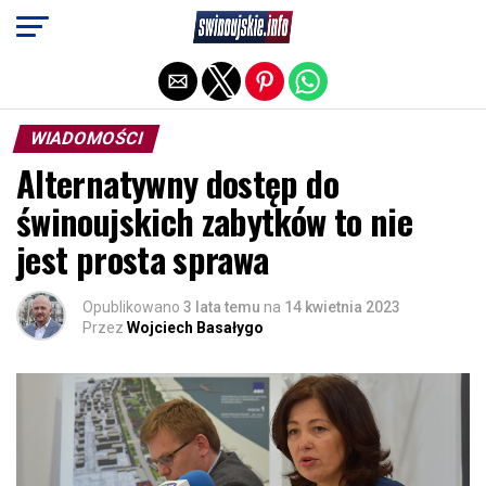
Exit mobile version
WIADOMOŚCI
Alternatywny dostęp do
świnoujskich zabytków to nie
jest prosta sprawa
Opublikowano
3 lata temu
na
14 kwietnia 2023
Przez
Wojciech Basałygo