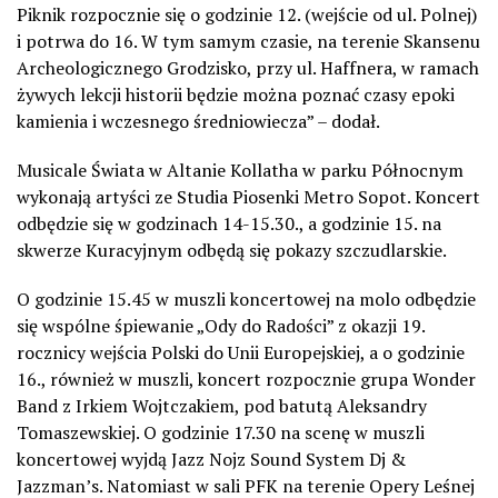
Piknik rozpocznie się o godzinie 12. (wejście od ul. Polnej)
i potrwa do 16. W tym samym czasie, na terenie Skansenu
Archeologicznego Grodzisko, przy ul. Haffnera, w ramach
żywych lekcji historii będzie można poznać czasy epoki
kamienia i wczesnego średniowiecza” – dodał.
Musicale Świata w Altanie Kollatha w parku Północnym
wykonają artyści ze Studia Piosenki Metro Sopot. Koncert
odbędzie się w godzinach 14-15.30., a godzinie 15. na
skwerze Kuracyjnym odbędą się pokazy szczudlarskie.
O godzinie 15.45 w muszli koncertowej na molo odbędzie
się wspólne śpiewanie „Ody do Radości” z okazji 19.
rocznicy wejścia Polski do Unii Europejskiej, a o godzinie
16., również w muszli, koncert rozpocznie grupa Wonder
Band z Irkiem Wojtczakiem, pod batutą Aleksandry
Tomaszewskiej. O godzinie 17.30 na scenę w muszli
koncertowej wyjdą Jazz Nojz Sound System Dj &
Jazzman’s. Natomiast w sali PFK na terenie Opery Leśnej