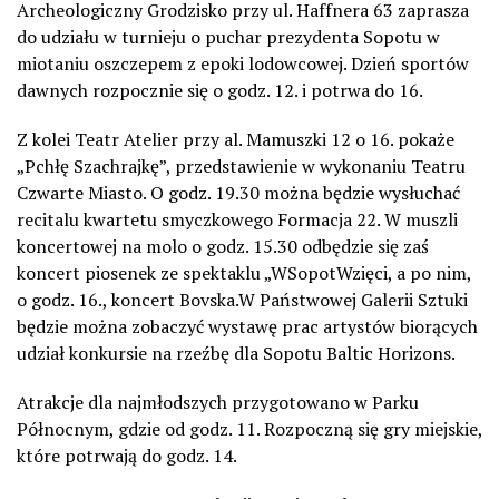
Archeologiczny Grodzisko przy ul. Haffnera 63 zaprasza
do udziału w turnieju o puchar prezydenta Sopotu w
miotaniu oszczepem z epoki lodowcowej. Dzień sportów
dawnych rozpocznie się o godz. 12. i potrwa do 16.
Z kolei Teatr Atelier przy al. Mamuszki 12 o 16. pokaże
„Pchłę Szachrajkę”, przedstawienie w wykonaniu Teatru
Czwarte Miasto. O godz. 19.30 można będzie wysłuchać
recitalu kwartetu smyczkowego Formacja 22. W muszli
koncertowej na molo o godz. 15.30 odbędzie się zaś
koncert piosenek ze spektaklu „WSopotWzięci, a po nim,
o godz. 16., koncert Bovska.W Państwowej Galerii Sztuki
będzie można zobaczyć wystawę prac artystów biorących
udział konkursie na rzeźbę dla Sopotu Baltic Horizons.
Atrakcje dla najmłodszych przygotowano w Parku
Północnym, gdzie od godz. 11. Rozpoczną się gry miejskie,
które potrwają do godz. 14.