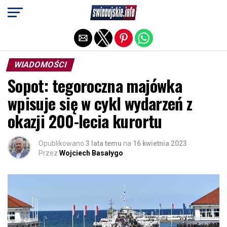
Exit mobile version
WIADOMOŚCI
Sopot: tegoroczna majówka
wpisuje się w cykl wydarzeń z
okazji 200-lecia kurortu
Opublikowano
3 lata temu
na
16 kwietnia 2023
Przez
Wojciech Basałygo